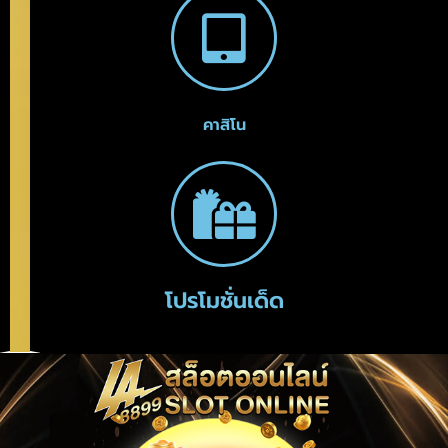
คาสิโน
โปรโมชั่นเด็ด