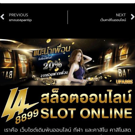
PREVIOUS
NEXT
แทงบอลpantip
เว็บคาสิโนออนไลน์
เราคือ เว็บไซต์เดิมพันออนไลน์ กีฬา และคาสิโน คาสิโนสด