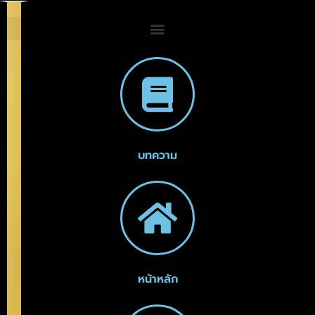
บทความ
หน้าหลัก