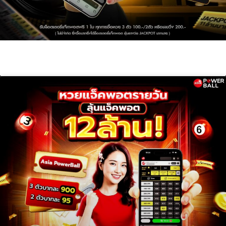
asiapowerball