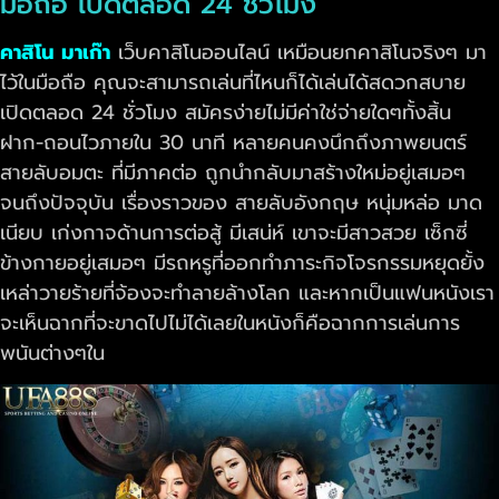
มือถือ เปิดตลอด 24 ชั่วโมง
คาสิโน มาเก๊า
เว็บคาสิโนออนไลน์ เหมือนยกคาสิโนจริงๆ มา
ไว้ในมือถือ คุณจะสามารถเล่นที่ไหนก็ได้เล่นได้สดวกสบาย
เปิดตลอด 24 ชั่วโมง สมัครง่ายไม่มีค่าใช่จ่ายใดๆทั้งสิ้น
ฝาก-ถอนไวภายใน 30 นาที
หลายคนคงนึกถึงภาพยนตร์
สายลับอมตะ ที่มีภาคต่อ ถูกนำกลับมาสร้างใหม่อยู่เสมอๆ
จนถึงปัจจุบัน เรื่องราวของ สายลับอังกฤษ หนุ่มหล่อ มาด
เนียบ เก่งกาจด้านการต่อสู้ มีเสน่ห์ เขาจะมีสาวสวย เซ็กซี่
ข้างกายอยู่เสมอๆ มีรถหรูที่ออกทำภาระกิจโจรกรรมหยุดยั้ง
เหล่าวายร้ายที่จ้องจะทำลายล้างโลก และหากเป็นแฟนหนังเรา
จะเห็นฉากที่จะขาดไปไม่ได้เลยในหนังก็คือฉากการเล่นการ
พนันต่างๆใน