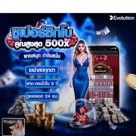
แทงหวยออนไลน์