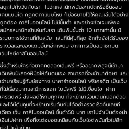
สนุกไปทั้งวันกับเรา ไม่ว่าเหล่านักพนันจะถนัดหรือชื่นชอบ
เกมแบบใด กฏกติกาแบบไหน ก็มีอธิบายไว้ให้คุณเล่นได้อย่าง
ถูกต้อง
คาสิโนออนไลน์ ่ไม่มีขั้นต่ำ
และอย่างชัดเจนเพียง
สมัครสมาชิกเข้าเล่นกับเรา เดิมพันขั้นต่ำ 10 บาทเท่านั้น มี
ระบบการใช้งานที่ทันสมัย เล่นที่นี่คุัมที่สุด อีกทั้งยังได้รับของ
รางวัลและของแถมอื่นๆอีกเพียบ จากการเป็นสมาชิกบน
เว็บไซต์คาสิโนออนไลน์
ซึ่งสำหรับใครที่อยากทดลองเล่นฟรี หรืออยากพิสูจน์เข้ามา
เดิมพันป่ะลองฝีมือให้กับตนเอง สามารถที่จะเข้ามาศึกษา และ
เข้ามาเรียนรู้กับช่องทาง บาคาร่าออนไลน์ ฟรีเครดิต เป็นเว็บ
ที่ไม่เรื่องมากและมีการแจก โบนัสฟรี ไม่มีเงื่อนไข ฝาก
เครดิตฟรี ส่งผลดีให้กับทุกคน ที่จะเข้ามาร่วมเล่นกันอีกด้วย
และได้มีต้นทุนที่จะเข้ามาเริ่มต้นกันได้อย่างรวดเร็วกันเลยที
เดียว เว็บ คาสิโนออนไลน์ ขั้นต่ำ50 บาท เราไม่จำเป็นต้องนำ
เงินไปฝาก เพื่อที่จะต่อยอดเหมือนกับเว็บไซต์พนันทั่วไปอีก
ต่อไปแล้วด้วย