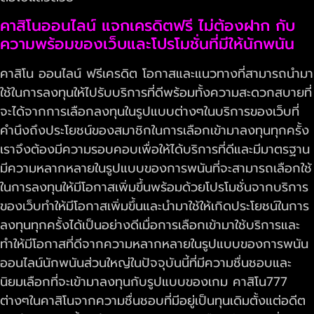
คาสิโนออนไลน์ แจกเครดิตฟรี ไม่ต้องฝาก กับ
ความพร้อมของเว็บและโปรโมชั่นที่มีให้นักพนัน
คาสิโน ออนไลน์ ฟรีเครดิต โอกาสและแนวทางที่สามารถนำมา
ใช้ในการลงทุนให้ไปรับบริการที่ดีพร้อมทั้งความสะดวกสบายที่
จะได้จากการเลือกลงทุนในรูปแบบต่างๆในบริการของเว็บที่
คำนึงถึงประโยชน์ของสมาชิกในการเลือกเข้ามาลงทุนทุกครั้ง
เราจึงต้องมีความรอบคอบเพื่อให้ได้บริการที่ดีและมีมาตรฐาน
มีความหลากหลายในรูปแบบของการพนันที่จะสามารถเลือกใช้
ในการลงทุนให้มีโอกาสเพิ่มขึ้นพร้อมด้วยโปรโมชั่นจากบริการ
ของเว็บทำให้มีโอกาสเพิ่มขึ้นและนำมาใช้ให้เกิดประโยชน์ในการ
ลงทุนทุกครั้งได้เป็นอย่างดีเมื่อการเลือกเข้ามาใช้บริการและ
ทำให้มีโอกาสที่ดีจากความหลากหลายในรูปแบบของการพนัน
ออนไลน์นักพนันส่วนใหญ่ในปัจจุบันนี้ที่มีความชื่นชอบและ
นิยมเลือกที่จะเข้ามาลงทุนกับรูปแบบของเกม คาสิโน777
ต่างๆในคาสิโนจากความชื่นชอบที่มีอยู่เป็นทุนเดิมตั้งแต่อดีต