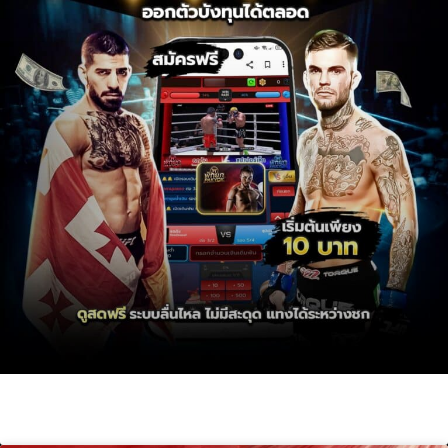
เล่นมวย