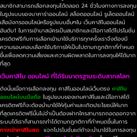
สมาชิกสามารถเลือกลงทุนได้ตลอด 24 ชั่วโมงทางการลงทุน
ในรูปแบบของบาคาร่าออนไลน์ สล็อตออนไลน์ รูเล็ตออนไลน์
เสือมังกรออนไลน์หรือรูปแบบอื่นๆใน เว็บคาสิโนออนไลน์
อันดับ1 ในการเข้ามาสมัครเป็นสมาชิกและมีโอกาสได้โปรโมชั่น
เครดิตฟรีกับการเลือกเข้ามาใช้บริการทุกครั้งเราจึงต้องมี
ความรอบคอบเลือกใช้บริการให้เป็นไปตามกฎกติกาที่กำหนด
ขึ้นเพื่อลดความเสี่ยงและความผิดพลาดในการลงทุนให้ได้มาก
ที่สุด
เว็บคาสิโน ออนไลน์ ที่ได้รับมาตรฐานระดับสากลโลก
ดังนั้นเมื่อการเลือกลงทุน คาสิโนออนไลน์เว็บตรง
คาสิโน
ออนไลน์บนมือถือ
ในรูปแบบของเกมคาสิโนและมีโอกาสได้
เครดิตฟรีก็จะต้องนำมาใช้ให้คุ้มค่าและเกิดประโยชน์ให้มาก
ที่สุดเครดิตฟรีนั้นไม่จำเป็นต้องฝากใครสามารถถอดออกจาก
ระบบได้เราก็สามารถทำได้ตามกฎกติกาที่กำหนดขึ้นในการ
ทางเข้าคาสิโนสด
แจกโปรโมชั่นแต่ถ้าจะนำมาใช้ในการลงทุน