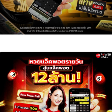
asiapowerball