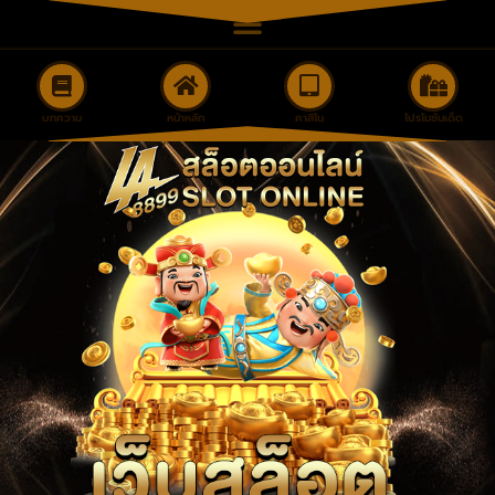
บทความ
หน้าหลัก
คาสิโน
โปรโมชั่นเด็ด