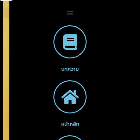
บทความ
หน้าหลัก