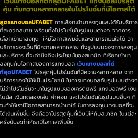
เว็บแทงบอลที่ดีที่สุดUFABET แทงบอลโปรสุด
คุ้ม กับความหลากหลายในโปรโมชั่นที่มีโอกาสได้
สูตรแทงบอลUFABET
การเลือกเข้ามาลงทุนและได้รับบริการ
ที่สะดวกสบาย พร้อมทั้งโปรโมชั่นในรูปแบบต่างๆ จากการ
เลือกเข้ามาลงทุน ให้มีโอกาสเพิ่มขึ้นและสามารถมั่นใจได้ ว่า
บริการของเว็บที่มีความหลากหลาย ทั้งรูปแบบของการลงทุน
และบริการ ที่จะคำนึงถึงประโยชน์ของสมาชิก ที่เรียกเข้ามา
ลงทุนกับโอกาสของการแทงบอล
เว็บแทงบอลที่ดี
ที่สุดUFABET
โปรสุดคุ้มโปรโมชั่นที่มีความหลากหลาย จาก
บริการของใช้ให้เป็นประโยชน์ ในการแทงบอลกับรูปแบบต่างๆ
ไม่ว่าโปรโมชั่นจะมาในรูปแบบของเครดิตฟรี แทงบอลฟรี เงิน
โบนัส เงินทดลองเล่น ค่าคอม และโปรโมชั่นในรูปแบบอื่นๆ ที่
จะทำให้เรามีโอกาสสามารถนำมาใช้ ในการลงทุนแทงบอลที่จะ
ได้เงินเพิ่มขึ้น จึงถือว่าโปรสุดคุ้มที่เว็บมีให้กับสมาชิก ในแต่ละ
ครั้งนั้นจะทำให้เรามีโอกาสเพิ่มขึ้น