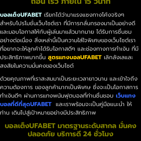
ถอน เร็ว ภายใน 15 วินาที
บอลเต็งUFABET
เรียกได้ว่ามาแรงแซงทางโค้งจริงๆ
สำหรับโปรโมชั่นเว็บไซต์เรา ที่มีการกลั่นกรองมาเป็นอย่างดี
และมอบโอกาสให้กับผู้เล่นมาแล้วมากมาย ได้รับการชื่นชม
อย่างต่อเนื่อง สิ่งเหล่านี้เป็นความใส่ใจพิเศษของเว็บไซต์เรา
ที่อยากจะให้ลูกค้าได้รับโอกาสดีๆ และช่องทางการทำเงิน ที่มี
ประสิทธิภาพมากขึ้น
สูตรแทงบอลUFABET
เลิกลังเลและ
สงสัยในความมั่นคงของเว็บไซต์
ด้วยคุณภาพที่เราสะสมมาเป็นระยะเวลายาวนาน และเข้าใจถึง
ความต้องการ ของลูกค้ามากเป็นพิเศษ ซึ่งจะเป็นโอกาสการ
ทำเงินดีๆ ผ่านการแทงพนันฟุตบอลที่ท่านชื่นชอบ
เว็บแทง
บอลที่ดีที่สุดUFABET
และเราพร้อมจะเป็นคู่มือแนะนำ ให้
ท่าน เดินไปสู่เป้าหมายอย่างมีประสิทธิภาพ
บอลเต็งUFABET มาตรฐานระดับสากล มั่นคง
ปลอดภัย บริการดี 24 ชั่วโมง