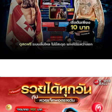
เล่นมวย