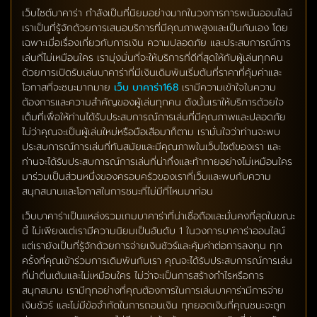
เว็บไซต์บาคาร่า กำลังเป็นที่นิยมอย่างมากในวงการการพนันออนไลน์
เราเป็นที่รู้จักด้วยการเสนอบริการที่มีคุณภาพสูงและเป็นกันเอง โดย
เฉพาะเมื่อเรื่องเกี่ยวกับการเงิน ความปลอดภัย และประสบการณ์การ
เล่นที่ไม่เหมือนใคร เรามุ่งมั่นที่จะให้บริการที่ดีที่สุดให้กับผู้เล่นทุกคน
ด้วยการเปิดรับเล่นบาคาร่าที่มีเงินเดิมพันเริ่มต้นที่ราคาที่คุ้มค่าและ
โอกาสที่จะชนะมากมาย
เว็บ บาคาร่า168
เรามีความเข้าใจในความ
ต้องการและความสำคัญของผู้เล่นทุกคน ดังนั้นเราให้บริการด้วยใจ
เต็มที่เพื่อให้ท่านได้รับประสบการณ์การเล่นที่มีคุณภาพและปลอดภัย
ไม่ว่าคุณจะเป็นผู้เล่นใหม่หรือมือเสือมาก็ตาม เรามั่นใจว่าท่านจะพบ
ประสบการณ์การเล่นที่ทันสมัยและมีคุณภาพในเว็บไซต์ของเรา และ
ท่านจะได้รับประสบการณ์การเล่นที่น่าทึ่งและท้าทายอย่างไม่เหมือนใคร
มาร่วมเป็นส่วนหนึ่งของครอบครัวของเราที่เว็บและพบกับความ
สนุกสนานและโอกาสในการชนะที่ไม่มีที่ไหนมาก่อน
เว็บบาคาร่าเป็นแหล่งรวมเกมบาคาร่าที่น่าเชื่อถือและมั่นคงที่สุดในขณะ
นี้ ไม่เพียงแต่เรามีความนิยมเป็นอันดับ 1 ในวงการบาคาร่าออนไลน์
แต่เรายังเป็นที่รู้จักด้วยการจ่ายเงินชัวร์และคุ้มค่าต่อการลงทุน ทุก
ครั้งที่คุณเข้าร่วมการเดิมพันกับเรา คุณจะได้รับประสบการณ์การเล่น
ที่น่าตื่นเต้นและไม่เหมือนใคร ไม่ว่าจะเป็นการสร้างกำไรหรือการ
สนุกสนาน เรามีทุกอย่างที่คุณต้องการในการเล่นบาคาร่ามีการจ่าย
เงินชัวร์ และไม่มีข้อจำกัดในการถอนเงิน ทุกยอดเงินที่คุณชนะจะถูก