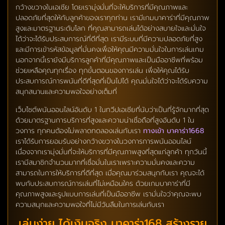
กว้างขวางในเอเชีย โดยเรามุ่งมั่นที่จะให้บริการที่มีคุณภาพและ
ปลอดภัยที่สุดให้กับลูกค้าของเราทุกท่าน เรามีเกมบาคาร่าที่มีคุณภาพ
สูงและมาตรฐานระดับโลก ที่คุณสามารถเล่นได้อย่างสบายใจและมั่นใจ
ได้ว่าจะได้รับประสบการณ์ที่ดีที่สุด เรามีระบบที่มีความปลอดภัยที่สูง
และมีการเข้ารหัสข้อมูลที่มั่นคงเพื่อให้คุณมีความมั่นใจในการเล่นเกม
นอกจากนี้เรายังมีบริการลูกค้าที่มีคุณภาพและเป็นมืออาชีพที่พร้อม
ช่วยเหลือคุณทุกเรื่อง ทุกขั้นตอนของการเล่น เพื่อให้คุณได้รับ
ประสบการณ์การพนันที่ดีที่สุดที่เป็นไปได้ คุณมั่นใจได้ว่าจะได้รับความ
สนุกสนานและความพอใจอย่างเต็มที่
เว็บไซต์พนันออนไลน์อันดับ 1 ในทวีปเอเชียที่นับว่าเป็นที่รู้จักมากที่สุด
ด้วยมาตรฐานการบริการที่สูงและความน่าเชื่อถือที่สูงอันดับ 1 ใน
วงการ ทุกคนต้องไม่พลาดทดลองเล่นกับเรา
ทางเข้า บาคาร่า1668
เราได้รับการยอมรับอย่างกว้างขวางในวงการการพนันออนไลน์
เนื่องจากเรามุ่งมั่นที่จะให้บริการที่มีคุณภาพสูงที่สุดแก่ลูกค้า ทุกวันนี้
เรามีสมาชิกจำนวนมากที่เชื่อมั่นในเราเพราะความมั่นคงและความ
สามารถในการให้บริการที่ดีที่สุด เมื่อคุณมาร่วมสนุกกับเรา คุณจะได้
พบกับประสบการณ์การเล่นที่ไม่เหมือนใคร ด้วยเกมบาคาร่าที่มี
คุณภาพสูงและรูปแบบการเล่นที่เป็นมืออาชีพ เรามั่นใจว่าคุณจะพบ
ความสนุกและความพอใจที่ไม่มีวันลืมในการเล่นกับเรา
เล่นง่าย ได้เงินจริง บาคาร่า168 สร้างราย