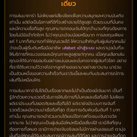
เดียว
การเล่นบาคาร่า ไม่เพียงแค่เสี่ยงโชคเพื่อความสนุกและความบันเทิง
เท่านั้น แต่ยังเป็นโอกาสที่ดีที่จะสร้างรายได้สูงสุด ด้วยระบบที่มั่นคง
และมีความเชื่อถือสูง คุณสามารถถอนเงินได้ทุกจำนวนที่คุณต้องการ
โดยไม่มีข้อจำกัดใดๆ ไม่ว่าคุณจะมีงบน้อยหรือมาก การลงทุนเพียง
แค่ 1 บาทก็สามารถทำให้คุณรวยได้ ให้ความสำคัญกับผู้เล่นทุกคนไม่
ว่าจะเป็นผู้เริ่มต้นหรือมืออาชีพ
ufabet เข้าสู่ระบบ
และเรามุ่งมั่นที่จะ
ให้บริการที่ครบวงจรและมีคุณภาพสูงสุดแก่ทุกคน เมื่อคุณเลือกเล่น
คุณจะได้รับการยอมรับอย่างแน่นอนและมั่นคงจากผู้เล่นทั่วโลก อย่าง
ที่เราได้รับความไว้วางใจจากลูกค้าของเรามาอย่างยาวนาน มาร่วม
เป็นส่วนหนึ่งของความสำเร็จกับเราวันนี้และพบกับประสบการณ์การ
เล่นที่ไม่เหมือนใคร
การเล่นบาคาร่าไม่ได้เป็นเรื่องยากและไม่จำเป็นต้องมีเงินมาก เป็นที่
รู้จักด้วยความรวดเร็วในการให้บริการที่มั่นคงและเชื่อถือได้ ไม่เพียง
แต่เรามีระบบที่ปลอดภัยและเชื่อถือได้ แต่เรายังมีระบบการเงินที่
รวดเร็วและมีความน่าเชื่อถือที่สุด ด้วยการเดิมพันเริ่มต้นที่ 1 บาท
เท่านั้น คุณสามารถเข้าร่วมเกมได้และมีโอกาสที่จะชนะเงินรางวัล
มากมาย ไม่ว่าคุณจะเป็นผู้เล่นมือใหม่หรือมือเซี่ยงไฮ้ เรามีสิ่งที่คุณ
ต้องการทั้งหมด เรามีการจ่ายเงินจริงและไม่มีการผ่านเอเยนต์ เรามุ่ง
มั่นที่จะให้คุณได้รับประสบการณ์การเล่นที่ดีที่สุด และการจ่ายเงินที่ถูก