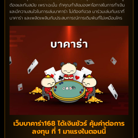
ต้องและทันสมัย เพราะฉะนั้น ถ้าคุณกำลังมองหาโอกาสในการทำเงิน
และมีความสนใจในการเล่นบาคาร่า ไม่ต้องกังวล มาร่วมเล่นกับเราที่
บาคาร่า และเพลิดเพลินกับประสบการณ์การเดิมพันที่ไม่เหมือนใคร
เว็บบาคาร่า168
ได้เงินชัวร์ คุ้มค่าต่อการ
ลงทุน ที่ 1 มาแรงในตอนนี้