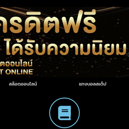
สล็อตออนไลน์
แทงบอลสเต็ป