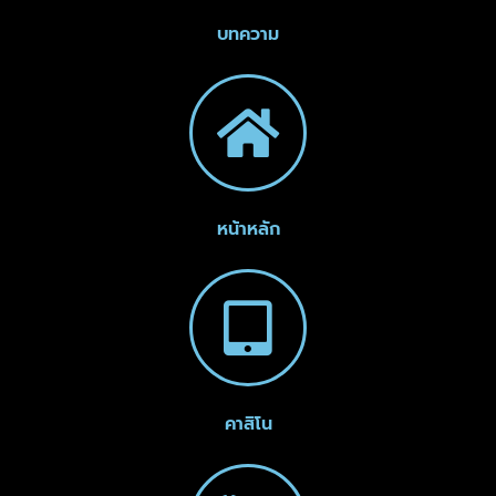
บทความ
หน้าหลัก
คาสิโน