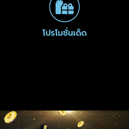
โปรโมชั่นเด็ด