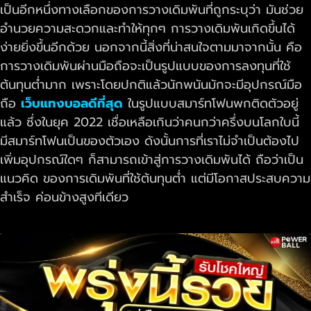
เป็นอีกหนึ่งทางเลือกของการวางเดิมพันที่ถูกระบุว่า มันช่วย
อำนวยความสะดวกและทำให้ทุกๆ การวางเดิมพันเกิดขึ้นได้
ง่ายยิ่งขึ้นอีกด้วย นอกจากนี้สิ่งที่น่าสนใจตามมาจากนั้น คือ
การวางเดิมพันผ่านมือถือจะเป็นรูปแบบของการลงทุนที่ใช้
ต้นทุนต่ำมาก เพราะโดยปกติแล้วนักพนันมักจะมีอุปกรณ์มือ
ถือ
เว็บแทงบอลดีที่สุด
ในรูปแบบสมาร์ทโฟนพกติดตัวอยู่
แล้ว ซึ่งในยุค 2022 เชื่อเหลือเกินว่าคนกว่าครึ่งบนโลกใบนี้
มีสมาร์ทโฟนเป็นของตัวเอง ดังนั้นการที่เราไม่จำเป็นต้องไป
เพิ่มอุปกรณ์ใดๆ ก็สามารถเข้าสู่การวางเดิมพันได้ ถือว่าเป็น
แนวคิด ของการเดิมพันที่ใช้ต้นทุนต่ำ แต่มีโอกาสประสบความ
สำเร็จ ค่อนข้างสูงทีเดียว