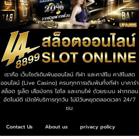
เราคือ เว็บไซต์เดิมพันออนไลน์ กีฬา และคาสิโน คาสิโนสด
ออนไลน์ (Live Casino) ครบทุกการเดิมพันทั้งกีฬา บาคาร่า
สล็อต รูเล็ต เสือมังกร ไฮโล และเกมไพ่ ด้วยระบบ ฝากถอน
อัตโนมัติ เปิดให้บริการทุกวัน ไม่มีวันหยุดตลอดเวลา 24/7
ชม.
Contact Us
About us
privacy policy