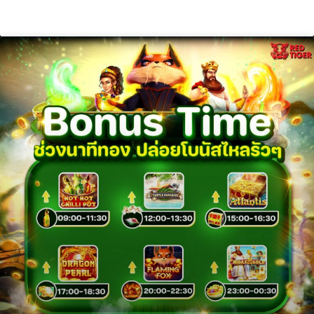
ข่าวเกมส์มือถือ