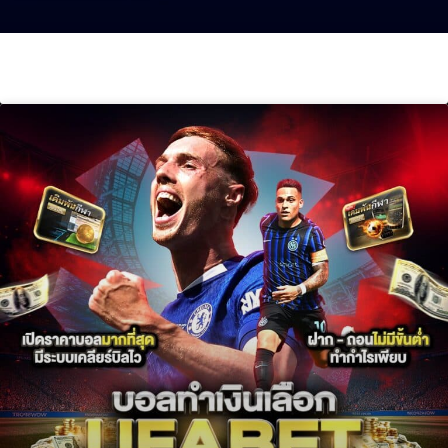
คาสิโนถูกกฎหมาย