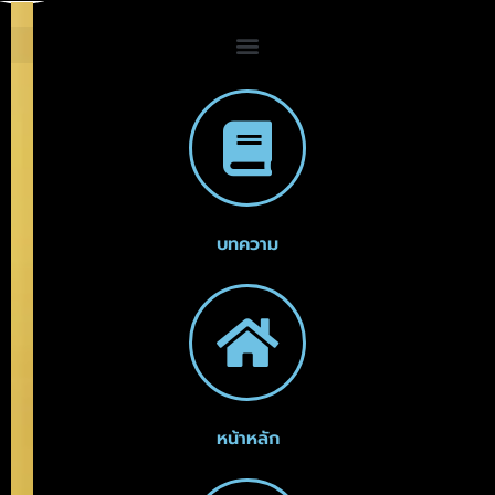
บทความ
หน้าหลัก