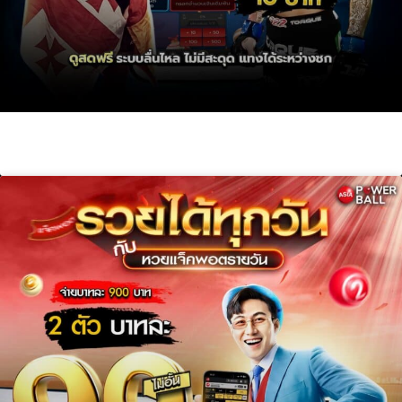
เล่นมวย