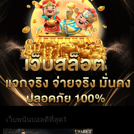
เว็บพนันบอลดีที่สุด1