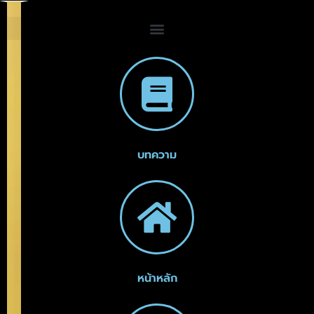
บทความ
หน้าหลัก