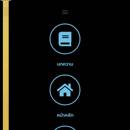
บทความ
หน้าหลัก