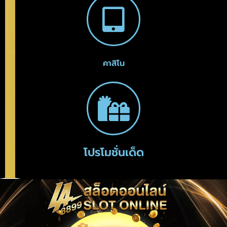
คาสิโน
โปรโมชั่นเด็ด