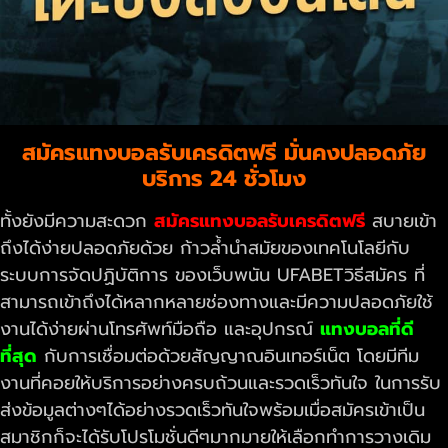
สมัครแทงบอลรับเครดิตฟรี มั่นคงปลอดภัย
บริการ 24 ชั่วโมง
ทั้งยังมีความสะดวก
สมัครแทงบอลรับเครดิตฟรี
สบายเข้า
ถึงได้ง่ายปลอดภัยด้วย ก้าวล้ำนำสมัยของเทคโนโลยีกับ
ระบบการจัดปฏิบัติการ ของเว็บพนัน UFABETวิธีสมัคร ที่
สามารถเข้าถึงได้หลากหลายช่องทางและมีความปลอดภัยใช้
งานได้ง่ายผ่านโทรศัพท์มือถือ และอุปกรณ์
แทงบอลที่ดี
ที่สุด
กับการเชื่อมต่อด้วยสัญญาณอินเทอร์เน็ต โดยมีทีม
งานที่คอยให้บริการอย่างครบถ้วนและรวดเร็วทันใจ ในการรับ
ส่งข้อมูลต่างๆได้อย่างรวดเร็วทันใจพร้อมเมื่อสมัครเข้าเป็น
สมาชิกก็จะได้รับโปรโมชั่นดีๆมากมายให้เลือกทำการวางเดิม