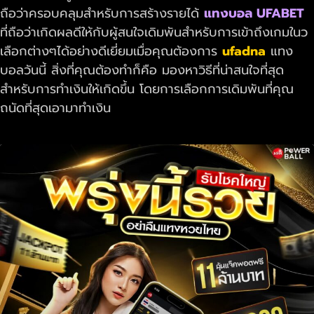
ถือว่าครอบคลุมสำหรับการสร้างรายได้
แทงบอล UFABET
ที่ถือว่าเกิดผลดีให้กับผู้สนใจเดิมพันสำหรับการเข้าถึงเกมในว
เลือกต่างๆได้อย่างดีเยี่ยมเมื่อคุณต้องการ
ufadna
แทง
บอลวันนี้ สิ่งที่คุณต้องทำก็คือ มองหาวิธีที่น่าสนใจที่สุด
สำหรับการทำเงินให้เกิดขึ้น โดยการเลือกการเดิมพันที่คุณ
ถนัดที่สุดเอามาทำเงิน