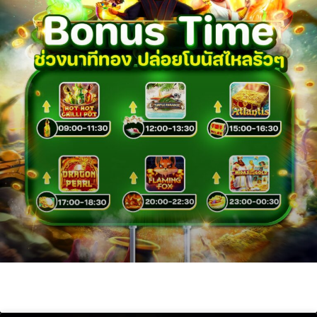
สล็อตเว็บตรง100