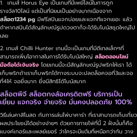
1. เกมส์ Horus Eye เป็นเกมที่มีเพย์ไลน์ในการถูก
รางวัล10ไลน์ แต่เป็นที่นิยมเป็นอย่างมากเนืองจาก
สล็อต1234 pg
มีฟรีสปินแจกบ่อยและแจกทีแจกเยอะ แล้ว
ถ้าหากสปินได้สัญลักษณ์รูปดวงตาก็จะได้รับโบนัสชุดใหญ่ไป
เลย
2. เกมส์ Chilli Hunter เกมนี้จะเป็นเกมที่มีดีเทลเล็กๆที่
สามารถเพิ่มโอากาสในการได้รับโบนัสใหญ่
สล็อตออนไลน์
มือถือได้เงินจริง
โดยเกมนี้จะมีสัญลักษณ์รูปพริกให้เรา ได้
เก็บพริกถ้าเราเก็บพริกได้ทางระบบจะปลดล็อคจอที่3และจอ
ที่4ให้ จอยึ่งมาก ยึ่งมีสิทธิได้โบนัสมาก
สล็อตพีจี สล็อตกงล้อเครดิตฟรี บริการเป็น
เยี่ยม แจกจริง จ่ายจริง มั่นคงปลอดภัย 100%
วิธีเล่นคาสิโนสด กับการเล่นไพ่บาคาร่า ที่เราสามารถเก็บเกี่ยว
ผลประโยชน์ได้อย่างง่ายๆ ด้วยการทายไพ่ที่นี้ 2 ฝั่งนั้นก็คือ
แบงค์เกอร์และเพลย์เยอร์ ว่าใครจะมีแต้มที่เหนือกว่ากัน วาง