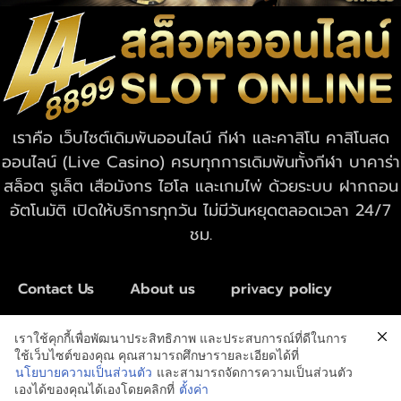
เราคือ เว็บไซต์เดิมพันออนไลน์ กีฬา และคาสิโน คาสิโนสด
ออนไลน์ (Live Casino) ครบทุกการเดิมพันทั้งกีฬา บาคาร่า
สล็อต รูเล็ต เสือมังกร ไฮโล และเกมไพ่ ด้วยระบบ ฝากถอน
อัตโนมัติ เปิดให้บริการทุกวัน ไม่มีวันหยุดตลอดเวลา 24/7
ชม.
Contact Us
About us
privacy policy
Contact Us
เราใช้คุกกี้เพื่อพัฒนาประสิทธิภาพ และประสบการณ์ที่ดีในการ
ใช้เว็บไซต์ของคุณ คุณสามารถศึกษารายละเอียดได้ที่
นโยบายความเป็นส่วนตัว
และสามารถจัดการความเป็นส่วนตัว
About us
เองได้ของคุณได้เองโดยคลิกที่
ตั้งค่า