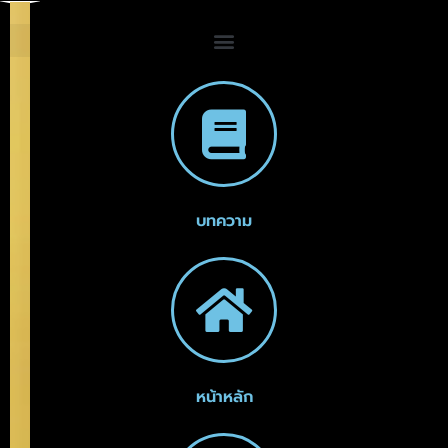
บทความ
หน้าหลัก