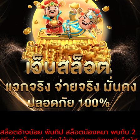
สล็อตช้างน้อย พันทิป สล็อตน้องหมา พบกับ 2