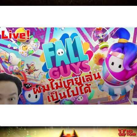
แทง บอล 369
ข่าวเกมส์มือถือ