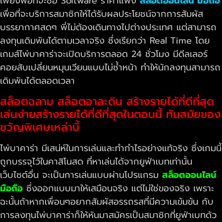
เพียงพอที่จะซื้อ Software ราคาแพง
สล็อตออนไลน์ มือถือ
เพื่อที่จะบริการสมาชิกให้ได้รับผลประโยชน์จากการสัมผัส
บรรยากาศสดๆ พี่ไม่ต้องเดินทางไปต่างประเทศ แต่สามารถ
ลงทุนเดิมพันได้ตามเวลาจริง ซึ่งเรียกว่า Real Time โดย
เกมส์ไพ่บาคาร่าจะเปิดบริการตลอด 24 ชั่วโมง มีดีลเลอร์
คอยสับเปลี่ยนหมุนเวียนแบบไม่ซ้ำหน้า ทำให้นักลงทุนสามารถ
เดิมพันได้ตลอดเวลา
สล็อตฉลาม สล็อตอาละดิน สร้างรายได้ที่ดีที่สุด
เล่นง่ายสร้างรายได้ที่ดีที่สุดในตอนนี้ ทันสมัยของ
ขวัญพิเศษเหล่า​นี้
ไพ่บาคาร่า มีเสน่ห์ในการเล่นและทำกำไรอย่างแท้จริง ซึ่งเกมนี้
ถูกบรรจุไว้ในคาสิโนสด ที่หาเล่นได้จากยูฟ่าเบทเท่านั้น
เว็บไซต์อื่น จะเป็นการเล่นแบบผ่านโปรแกรม
สล็อตออนไลน์
มือถือ
ซึ่งออกแบบมาให้เสมือนจริง แต่ไม่ใช่ของจริง เพราะ
ฉะนั้นถ้าหากเพื่อนๆอยากสัมผัสอรรถรสที่มีความเข้มข้น กับ
การลงทุนไพ่บาคาร่าก็ให้หันมาสมัครเป็นสมาชิกที่ยูฟ่าเบทด้ว