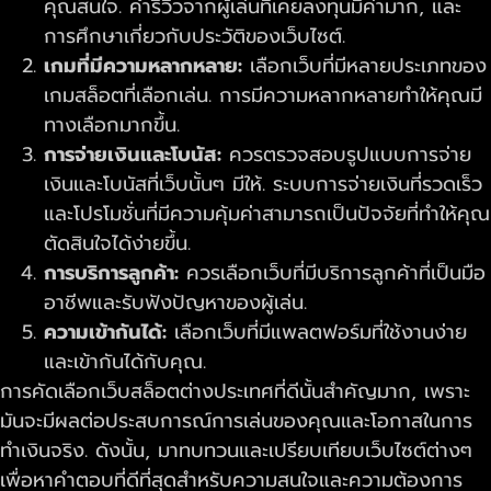
คุณสนใจ. คำรีวิวจากผู้เล่นที่เคยลงทุนมีค่ามาก, และ
การศึกษาเกี่ยวกับประวัติของเว็บไซต์.
เกมที่มีความหลากหลาย:
เลือกเว็บที่มีหลายประเภทของ
เกมสล็อตที่เลือกเล่น. การมีความหลากหลายทำให้คุณมี
ทางเลือกมากขึ้น.
การจ่ายเงินและโบนัส:
ควรตรวจสอบรูปแบบการจ่าย
เงินและโบนัสที่เว็บนั้นๆ มีให้. ระบบการจ่ายเงินที่รวดเร็ว
และโปรโมชั่นที่มีความคุ้มค่าสามารถเป็นปัจจัยที่ทำให้คุณ
ตัดสินใจได้ง่ายขึ้น.
การบริการลูกค้า:
ควรเลือกเว็บที่มีบริการลูกค้าที่เป็นมือ
อาชีพและรับฟังปัญหาของผู้เล่น.
ความเข้ากันได้:
เลือกเว็บที่มีแพลตฟอร์มที่ใช้งานง่าย
และเข้ากันได้กับคุณ.
การคัดเลือกเว็บสล็อตต่างประเทศที่ดีนั้นสำคัญมาก, เพราะ
มันจะมีผลต่อประสบการณ์การเล่นของคุณและโอกาสในการ
ทำเงินจริง. ดังนั้น, มาทบทวนและเปรียบเทียบเว็บไซต์ต่างๆ
เพื่อหาคำตอบที่ดีที่สุดสำหรับความสนใจและความต้องการ