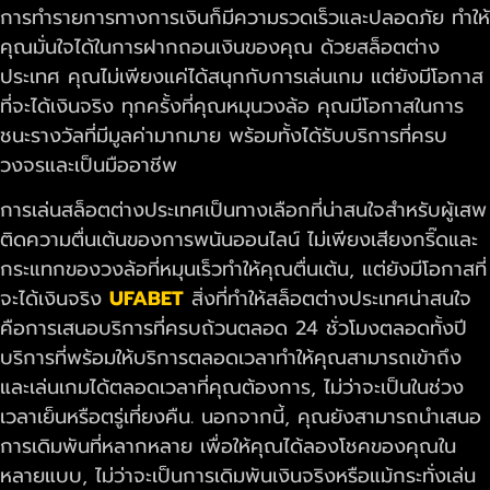
การทำรายการทางการเงินก็มีความรวดเร็วและปลอดภัย ทำให้
คุณมั่นใจได้ในการฝากถอนเงินของคุณ ด้วยสล็อตต่าง
ประเทศ คุณไม่เพียงแค่ได้สนุกกับการเล่นเกม แต่ยังมีโอกาส
ที่จะได้เงินจริง ทุกครั้งที่คุณหมุนวงล้อ คุณมีโอกาสในการ
ชนะรางวัลที่มีมูลค่ามากมาย พร้อมทั้งได้รับบริการที่ครบ
วงจรและเป็นมืออาชีพ
การเล่นสล็อตต่างประเทศเป็นทางเลือกที่น่าสนใจสำหรับผู้เสพ
ติดความตื่นเต้นของการพนันออนไลน์ ไม่เพียงเสียงกริ๊ดและ
กระแทกของวงล้อที่หมุนเร็วทำให้คุณตื่นเต้น, แต่ยังมีโอกาสที่
จะได้เงินจริง
UFABET
สิ่งที่ทำให้สล็อตต่างประเทศน่าสนใจ
คือการเสนอบริการที่ครบถ้วนตลอด 24 ชั่วโมงตลอดทั้งปี
บริการที่พร้อมให้บริการตลอดเวลาทำให้คุณสามารถเข้าถึง
และเล่นเกมได้ตลอดเวลาที่คุณต้องการ, ไม่ว่าจะเป็นในช่วง
เวลาเย็นหรือตรู่เที่ยงคืน. นอกจากนี้, คุณยังสามารถนำเสนอ
การเดิมพันที่หลากหลาย เพื่อให้คุณได้ลองโชคของคุณใน
หลายแบบ, ไม่ว่าจะเป็นการเดิมพันเงินจริงหรือแม้กระทั่งเล่น