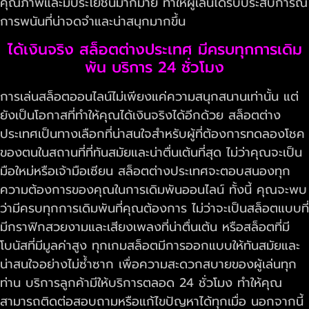
คุณภาพและมีประโยชน์มากมาย ทำให้ผู้เล่นได้รับประสบการณ์
การพนันที่น่าจดจำและน่าสนุกมากขึ้น
ได้เงินจริง
สล็อตต่างประเทศ
มีครบทุกการเดิม
พัน บริการ 24 ชั่วโมง
การเล่นสล็อตออนไลน์ไม่เพียงแค่ความสนุกสนานเท่านั้น แต่
ยังเป็นโอกาสที่ทำให้คุณได้เงินจริงได้อีกด้วย สล็อตต่าง
ประเทศเป็นทางเลือกที่น่าสนใจสำหรับผู้ที่ต้องการทดลองโชค
ของตนในสถานที่ที่ทันสมัยและน่าตื่นเต้นที่สุด ไม่ว่าคุณจะเป็น
มือใหม่หรือเจ้ามือเซียน สล็อตต่างประเทศจะตอบสนองทุก
ความต้องการของคุณในการเดิมพันออนไลน์ ทั้งนี้ คุณจะพบ
ว่ามีครบทุกการเดิมพันที่คุณต้องการ ไม่ว่าจะเป็นสล็อตแบบที่
มีกราฟิกสวยงามและเสียงเพลงที่น่าตื่นเต้น หรือสล็อตที่มี
โบนัสที่มีมูลค่าสูง ทุกเกมสล็อตมีการออกแบบให้ทันสมัยและ
น่าสนใจอย่างไม่ซ้ำซาก เพื่อความสะดวกสบายของผู้เล่นทุก
ท่าน บริการลูกค้ามีให้บริการตลอด 24 ชั่วโมง ทำให้คุณ
สามารถติดต่อสอบถามหรือแก้ไขปัญหาได้ทุกเมื่อ นอกจากนี้