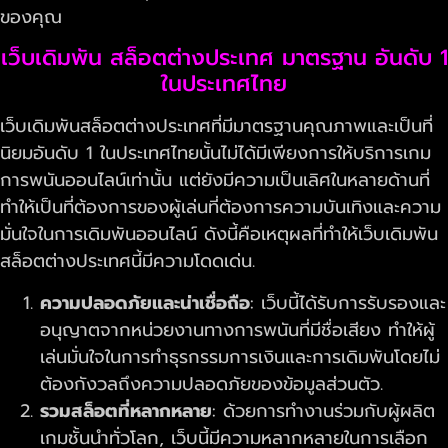
ของคุณ
เว็บเดิมพัน
สล็อตต่างประเทศ
มาตรฐาน อันดับ 1
ในประเทศไทย
เว็บเดิมพันสล็อตต่างประเทศที่มีมาตรฐานคุณภาพและเป็นที่
นิยมอันดับ 1 ในประเทศไทยนั้นไม่ได้มีเพียงการให้บริการเกม
การพนันออนไลน์เท่านั้น แต่ยังมีความเป็นเลิศในหลายด้านที่
ทำให้เป็นที่ต้องการของผู้เล่นที่ต้องการความบันเทิงและความ
มั่นใจในการเดิมพันออนไลน์ ดังนี้คือเหตุผลที่ทำให้เว็บเดิมพัน
สล็อตต่างประเทศนี้มีความโดดเด่น.
ความปลอดภัยและน่าเชื่อถือ
: เว็บนี้ได้รับการรับรองและ
อนุญาตจากหน่วยงานทางการพนันที่มีชื่อเสียง ทำให้ผู้
เล่นมั่นใจในการทำธุรกรรมการเงินและการเดิมพันโดยไม่
ต้องกังวลถึงความปลอดภัยของข้อมูลส่วนตัว.
รวมสล็อตที่หลากหลาย
: ด้วยการทำงานร่วมกับผู้ผลิต
เกมชั้นนำทั่วโลก, เว็บนี้มีความหลากหลายในการเลือก