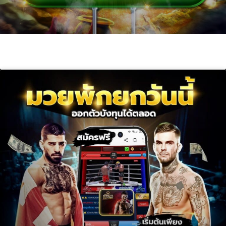
สล็อตเว็บตรง100