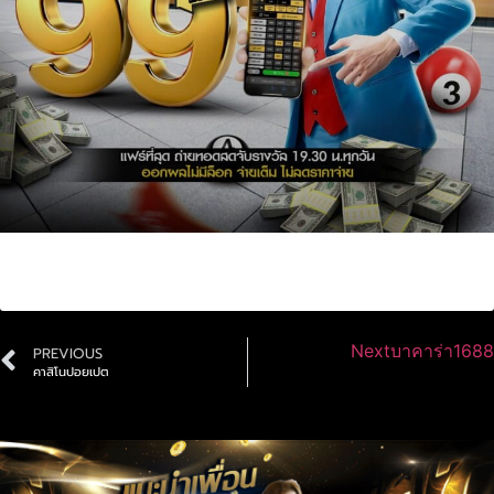
หวย24ออนไลน์
Next
บาคาร่า1688
PREVIOUS
คาสิโนปอยเปต