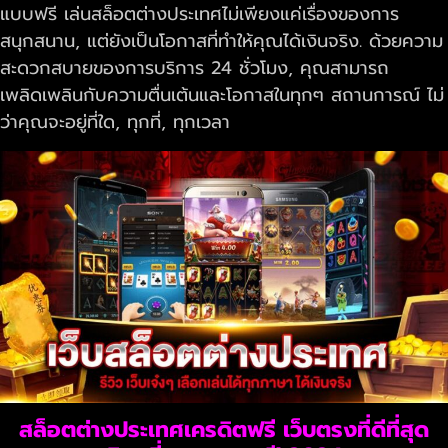
แบบฟรี เล่นสล็อตต่างประเทศไม่เพียงแค่เรื่องของการ
สนุกสนาน, แต่ยังเป็นโอกาสที่ทำให้คุณได้เงินจริง. ด้วยความ
สะดวกสบายของการบริการ 24 ชั่วโมง, คุณสามารถ
เพลิดเพลินกับความตื่นเต้นและโอกาสในทุกๆ สถานการณ์ ไม่
ว่าคุณจะอยู่ที่ใด, ทุกที่, ทุกเวลา
สล็อตต่างประเทศเครดิตฟรี
เว็บตรงที่ดีที่สุด