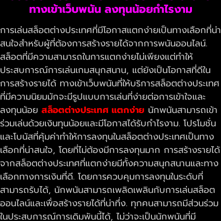
ทางเข้าเว็บพนัน ลงทุนน้อยกำไรงาม
การเล่นสล็อตต่างประเทศที่มีโอกาสแตกง่ายเป็นทางเลือกที่น่า
สนใจสำหรับผู้ที่ต้องการสร้างรายได้จากการพนันออนไลน์.
สล็อตที่มีความสามารถในการแตกง่ายไม่เพียงแต่ทำให้
ประสบการณ์การเล่นเกมสนุกสนาน, แต่ยังเป็นโอกาสที่ดีใน
การสร้างรายได้ ทางเข้าเว็บพนันที่ให้บริการสล็อตต่างประเทศ
ที่มีความนิยมมักจะมีรูปแบบการเล่นที่ง่ายต่อการเข้าใจและ
ลงทุนน้อย
สล็อตต่างประเทศ แตกง่าย
นักพนันสามารถเข้า
ร่วมเล่นด้วยเงินทุนน้อยและมีโอกาสได้รับกำไรงาม. โปรโมชั่น
และโบนัสที่คุ้มค่าทำให้การลงทุนในสล็อตต่างประเทศเป็นทาง
เลือกที่น่าสนใจ, โดยที่ไม่ต้องมีการลงทุนมาก การสร้างรายได้
จากสล็อตต่างประเทศที่แตกง่ายมีทั้งความสนุกสนานและทาง
เลือกทางการเงินที่ดี. โดยการควบคุมการลงทุนในระดับที่
สามารถรับได้, นักพนันสามารถเพลิดเพลินกับการเล่นสล็อต
ออนไลน์และเพื่อสร้างรายได้ที่น่าทึ่ง. ทุกคนสามารถมีส่วนร่วม
ในประสบการณ์การเดิมพันนี้ได้, ไม่ว่าจะเป็นนักพนันที่มี