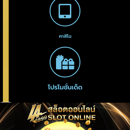
คาสิโน
โปรโมชั่นเด็ด