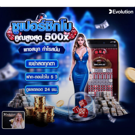
แทงหวยออนไลน์