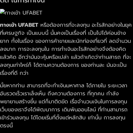
ดีดี ในการทำเงิน
ทางเข้า UFABET
หรือต้องการที่จะลงทุน อะไรสักอย่างในยุค
ที่เศรษฐกิจ เป็นแบบนี้ นั้นคงเป็นเรื่องที่ เป็นไปได้ค่อนข้าง
ยาก ทั้งในเรื่อง ของการค้าขายและนักท่องเที่ยวที่ ลดจำนวน
ลงมาก การจะลงทุนใน การทำเงินอะไรสักอย่างจึงต้องคิด
แล้วคิด อีกว่ามันจะคุ้มหรือเปล่า แล้วถ้าเกิดว่าท่านสารถ ที่จะ
ลงทุนเท่าไหร่ก็ ได้ตามความต้องการ ของท่านละ มันจะเป็น
เรื่องที่ดี กว่า
มั้ยหากท่าน สามารถที่จะทำเงินมหาศาล ได้ภายใน ระยะเวลา
อันรวดเร็วเราเล็งเห็น ถึงความต้องการ ที่ทุกคน กำลัง
พยายามสร้างขึ้น แต่ก็มาติดขัด เรื่อจำนวนเงินในการลงทุน
เว็บของเราจึงได้พัฒนาการ เดิมพันออนไลน์ ที่ท่านสามารถ
เข้าร่วมลงทุน ได้โดยเริ่มที่ตั้งแต่หลักสิบ เท่านั้น การลงทุน
ตรงนี้