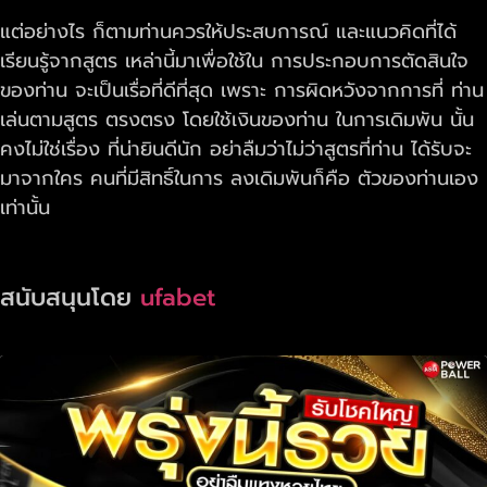
แต่อย่างไร ก็ตามท่านควรให้ประสบการณ์ และแนวคิดที่ได้
เรียนรู้จากสูตร เหล่านี้มาเพื่อใช้ใน การประกอบการตัดสินใจ
ของท่าน จะเป็นเรื่อที่ดีที่สุด เพราะ การผิดหวังจากการที่ ท่าน
เล่นตามสูตร ตรงตรง โดยใช้เงินของท่าน ในการเดิมพัน นั้น
คงไม่ใช่เรื่อง ที่น่ายินดีนัก อย่าลืมว่าไม่ว่าสูตรที่ท่าน ได้รับจะ
มาจากใคร คนที่มีสิทธิ์ในการ ลงเดิมพันก็คือ ตัวของท่านเอง
เท่านั้น
สนับสนุนโดย
ufabet