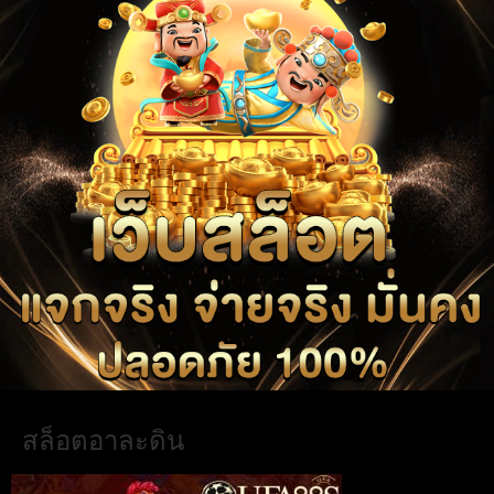
สล็อตอาละดิน