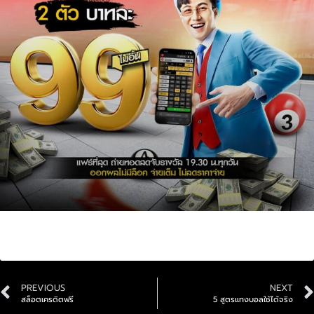
หวย24ออนไลน์
PREVIOUS
NEXT
สล็อตเครดิตฟรี
5 สูตรแทงบอลใช้ได้จริง