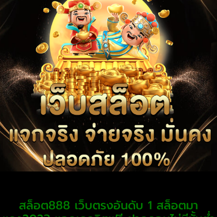
สล็อต888
เว็บตรงอันดับ 1 สล็อตมา