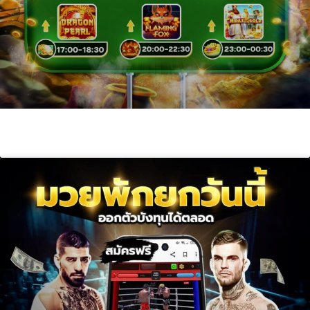
สล็อตเว็บตรง100