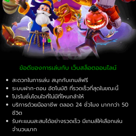
ข้อดีของการเล่นกับ เว็บสล็อตออนไลน์
สะดวกในการเล่น สนุกกับเกมส์ฟรี
ระบบฝาก-ถอน อัตโนมัติ ที่รวดเร็วที่สุดในขณะนี้
โปรโมชั่นโดนใจที่ไม่มีที่ไหนกล้าให้
บริการด้วยมืออาชีพ ตลอด 24 ชั่วโมง มากกว่า 50
ชีวิต
รับคะแนนสะสมได้อย่างรวดเร็ว มีเกมส์ให้เลือกเล่น
จำนวนมาก