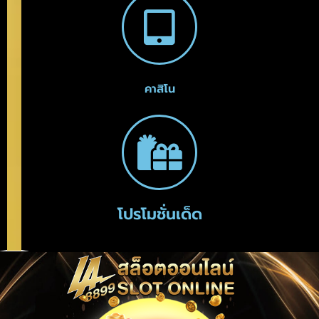
คาสิโน
โปรโมชั่นเด็ด