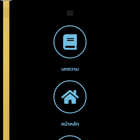
บทความ
หน้าหลัก