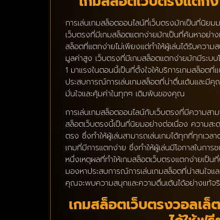
เกมสล็อตเว็บตรงแตกง่
การเล่นเกมสล็อตออนไลน์ที่เว็บตรงมักเป็นที่นิ
เว็บตรงที่มีเกมสล็อตแตกง่ายมักเป็นที่ค้นหาอย่า
สล็อตที่แตกง่ายไม่เพียงแต่ทำให้ผู้เล่นได้รับความ
มูลค่าสูง เว็บตรงที่มีเกมสล็อตแตกง่ายมักมีระบบโ
1 มาแรงในตอนนี้เป็นที่ตั้งใจให้บริการเกมสล็อตที่
ประสบการณ์การเล่นเกมสล็อตที่น่าตื่นเต้นและมีคุ
มั่นใจและคุ้มค่าในทุกๆ เดิมพันของคุณ
การเล่นเกมสล็อตออนไลน์กับเว็บตรงที่มีความสามา
สล็อตเว็บตรงนี้เป็นที่นิยมอย่างต่อเนื่อง ความ
ตรง ซึ่งทำให้ผู้เล่นสามารถเล่นเกมได้ทุกที่ทุกเว
เกมที่มีการแตกง่าย ซึ่งทำให้ผู้เล่นมีโอกาสในการ
หนึ่งเหตุผลที่ทำให้เกมสล็อตเว็บตรงแตกง่ายเป็นที่
มองหาประสบการณ์การเล่นเกมสล็อตที่น่าสนใจและมั่น
คุณจะพบความสนุกและความตื่นเต้นได้อย่างแท้จร
เกมสล็อตเว็บตรงวอลเล็