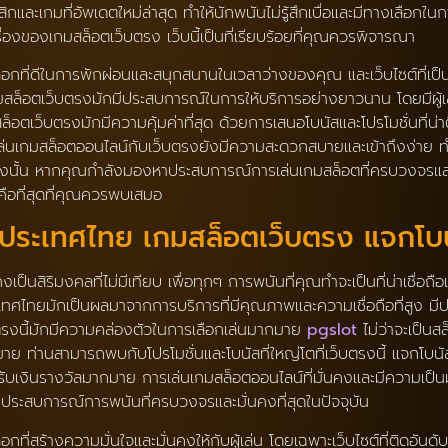
ละเกมที่อัพเดตใหม่ล่าสุด ทำให้นักพนันไม่รู้สึกเบื่อและมีทางเลือกใน
รื่องของเกมสล็อตเว็บตรง เว็บนี้เป็นที่เรียบร้อยที่คุณควรพิจารณา
อกที่ดีในการพักผ่อนและสนุกสนานในเวลาว่างของคุณ และเว็บไซต์ที่เป็
ล็อตเว็บตรงมักมีประสบการณ์ในการให้บริการอย่างยาวนาน โดยมีผู้เล่นท
อตเว็บตรงมักมีความคุ้มค่าที่สุด ด้วยการเสนอโบนัสและโปรโมชั่นที่น่
ารเล่นเกมสล็อตออนไลน์กับเว็บตรงยังมีความสะดวกสบายและเข้าถึงง่าย ทำใ
ดังนั้น หากคุณกำลังมองหาประสบการณ์การเล่นเกมสล็อตที่ครบวงจร
ี่คือที่สุดที่คุณควรพบเสมอ
ในประเทศไทย เกมสล็อตเว็บตรง แจกโบ
ป็นสิริมงคลที่ไม่มีเทียบ เพื่อทุกๆ การพนันที่คุณทำจะเป็นที่น่าเชื่อถือ
ระเทศไทยมักเป็นผลมาจากการบริการที่มีคุณภาพและความเชื่อถือที่สูง ม
ตรงนี้มักมีความคล่องตัวในการเลือกเล่นมากมาย
pgslot
ไม่ว่าจะเป็นสล
าย ท่านสามารถพบกับโปรโมชั่นและโบนัสที่ใหญ่โตที่เว็บตรงนี้ แจกโบนัสฟ
้รับเงินรางวัลมากมาย การเล่นเกมสล็อตออนไลน์ที่มั่นคงและมีความเป็น
้องการประสบการณ์การพนันที่ครบวงจรและมั่นคงที่สุดในปัจจุบัน
ี่สร้างความมั่นใจและมั่นคงให้กับผู้เล่น โดยเฉพาะเว็บไซต์ที่ติดอันดับ