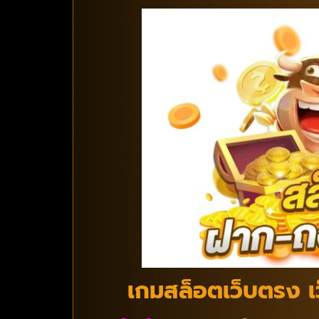
เกมสล็อตเว็บตรง เ