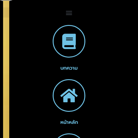
บทความ
หน้าหลัก