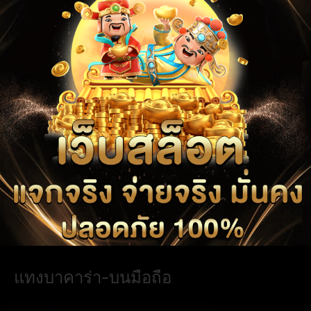
แทงบาคาร่า-บนมือถือ