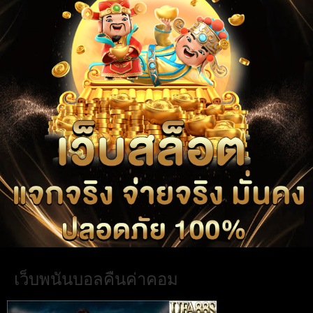
เว็บพนันบอลคืนค่าคอม