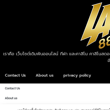
เราคือ เว็บไซต์เดิมพันออนไลน์ กีฬา และคาสิโน คาสิโนสด
อ
Contact Us
About us
privacy policy
Contact Us
About us
privacy policy