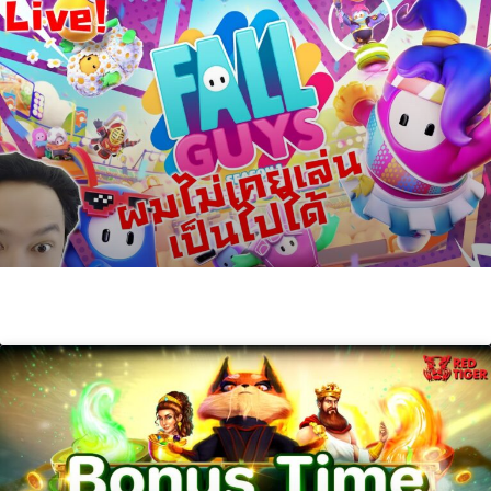
ข่าวเกมส์มือถือ