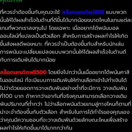
ที่ควรจำต้องขึ้นกับคุณจะใช้
สล็อตออนไลน์888
แบบพวก
นั้นให้ได้ผลสำเร็จในด้านที่ดีขึ้นได้มากน้อยขนาดไหนในเกมแต่ละ
เกมที่พวกเราลงทุนไป โดยเฉพาะ เมื่ออยากได้พนันบอล
ออนไลน์ที่แปลงเป็นตัวเลือก สำหรับการสร้างผลกำไรให้เกิด
ขึ้นส่งผลดีพอเหมาะ ที่ควรจำเป็นต้องขึ้นกับสำหรับนักเล่น
การพนันจะเปลี่ยนแปลงแบบพวกนั้นให้ได้ผลสำเร็จในด้านดี
กับการเดิมพันได้มากน้อย
สล็อตเครดิตฟรี500
โดยยิ่งไปกว่านั้นเมื่ออยากได้พนันคาสิ
โนออนไลน์ ที่จะมีแบบการเดิมพันให้ท่านเลือกเข้าไปทำเงินได้
ไม่ว่าด้วยยอดการวางเดิมพันอย่างต่ำที่จะมีการ วางเดิมพัน
ที่100 บาท ถ้าหากว่าเอากันที่จริงคุณสามารถเลือกวางเดิม
พันปริมาณที่ต่ำกว่า ไม่ว่าเลือกพนันด้วยเกมลู่ทางไหนก็ตามที่
น่าจะจำต้องขึ้นกับตัวเลือก สำหรับในการได้กำไรของคุณเอง
ว่าคุณมีความชอบที่จะวางเดิมพันด้วยลักษณะไหนเพื่อสร้าง
ผลกำไรให้เกิดขึ้นมาได้มากกว่ากัน