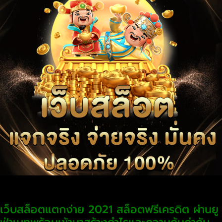
เว็บสล็อตแตกง่าย 2021 สล็อตฟรีเครดิต ผ่านยู