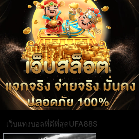
เว็บแทงบอลที่ดีที่สุดUFA88S