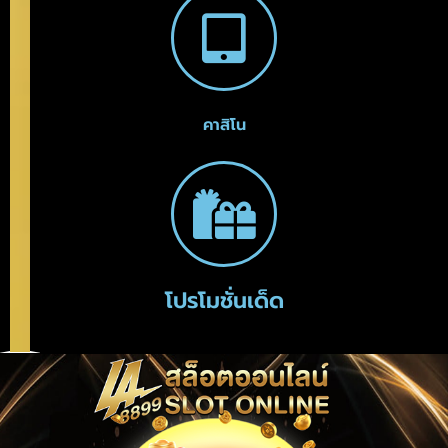
คาสิโน
โปรโมชั่นเด็ด