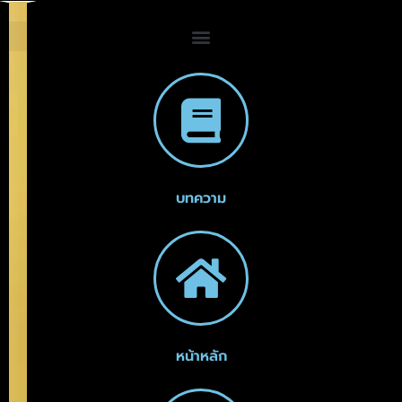
บทความ
หน้าหลัก