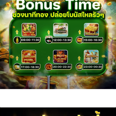
สล็อตเว็บตรง100