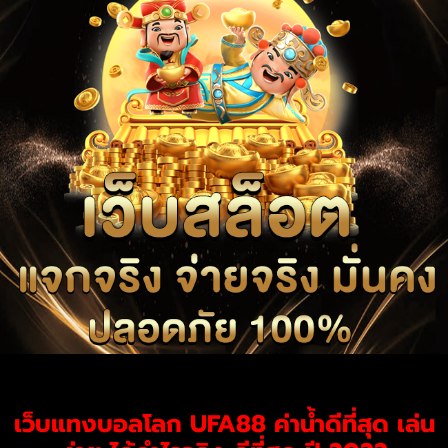
เว็บแทงบอลโลก UFA88 ค่าน้ำดีที่สุด เล่น