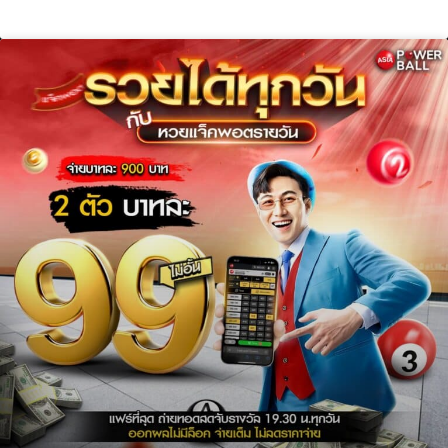
เล่นมวย