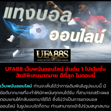
UFA88 เว็บพนันออนไลน์ อันดับ 1 โปรโมชั่น
สิทธิพิเศษมากมาย ดีที่สุด ในตอนนี้
เว็บพนันออนไลน์
ท่านจะเห็นได้ว่าการเดิมพันในรูปแบบนี้ มี
ข้อดีมากมายที่จะทำให้นักพนันทุกคนได้รับ ที่สามารถสร้างผล
ตอบแทนให้กลับออกมาใช้ได้ ซึ่งไม่ว่าเป็นการแทงบอล
ออนไลน์ ในรูปแบบใดก็ตาม ท่านสามารถเข้าไปร่วมสนุกสนาน