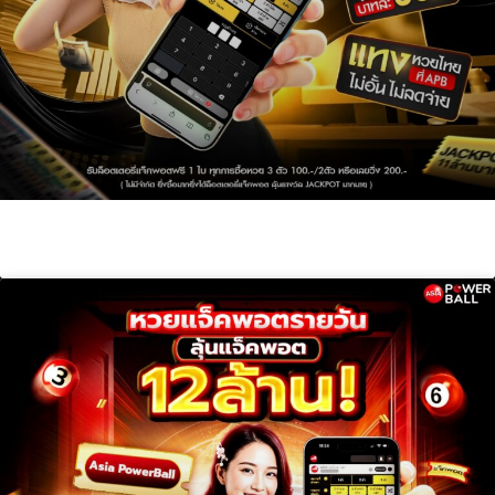
asiapowerball