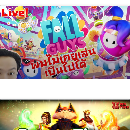
แทง บอล 369
ข่าวเกมส์มือถือ