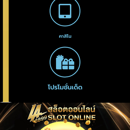
คาสิโน
โปรโมชั่นเด็ด