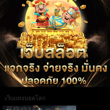
เว็บแทงบอลโลก