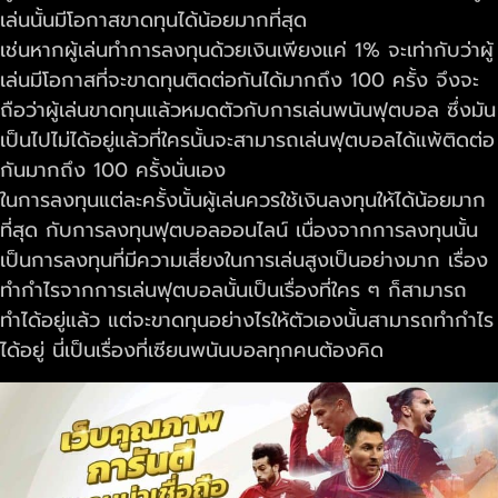
เล่นนั้นมีโอกาสขาดทุนได้น้อยมากที่สุด
เช่นหากผู้เล่นทำการลงทุนด้วยเงินเพียงแค่ 1% จะเท่ากับว่าผู้
เล่นมีโอกาสที่จะขาดทุนติดต่อกันได้มากถึง 100 ครั้ง จึงจะ
ถือว่าผู้เล่นขาดทุนแล้วหมดตัวกับการเล่นพนันฟุตบอล ซึ่งมัน
เป็นไปไม่ได้อยู่แล้วที่ใครนั้นจะสามารถเล่นฟุตบอลได้แพ้ติดต่อ
กันมากถึง 100 ครั้งนั่นเอง
ในการลงทุนแต่ละครั้งนั้นผู้เล่นควรใช้เงินลงทุนให้ได้น้อยมาก
ที่สุด กับการลงทุนฟุตบอลออนไลน์ เนื่องจากการลงทุนนั้น
เป็นการลงทุนที่มีความเสี่ยงในการเล่นสูงเป็นอย่างมาก เรื่อง
ทำกำไรจากการเล่นฟุตบอลนั้นเป็นเรื่องที่ใคร ๆ ก็สามารถ
ทำได้อยู่แล้ว แต่จะขาดทุนอย่างไรให้ตัวเองนั้นสามารถทำกำไร
ได้อยู่ นี่เป็นเรื่องที่เซียนพนันบอลทุกคนต้องคิด