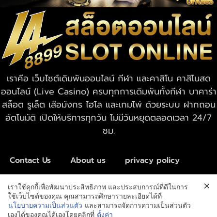
เราคือ เว็บไซต์เดิมพันออนไลน์ กีฬา และคาสิโน คาสิโนสด
ออนไลน์ (Live Casino) ครบทุกการเดิมพันทั้งกีฬา บาคาร่า
สล็อต รูเล็ต เสือมังกร ไฮโล และเกมไพ่ ด้วยระบบ ฝากถอน
อัตโนมัติ เปิดให้บริการทุกวัน ไม่มีวันหยุดตลอดเวลา 24/7
ชม.
Contact Us
About us
privacy policy
Contact Us
เราใช้คุกกี้เพื่อพัฒนาประสิทธิภาพ และประสบการณ์ที่ดีในการ
ใช้เว็บไซต์ของคุณ คุณสามารถศึกษารายละเอียดได้ที่
นโยบายความเป็นส่วนตัว
และสามารถจัดการความเป็นส่วนตัว
About us
เองได้ของคุณได้เองโดยคลิกที่
ตั้งค่า