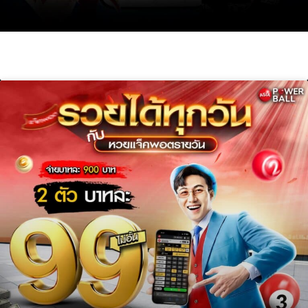
เล่นมวย