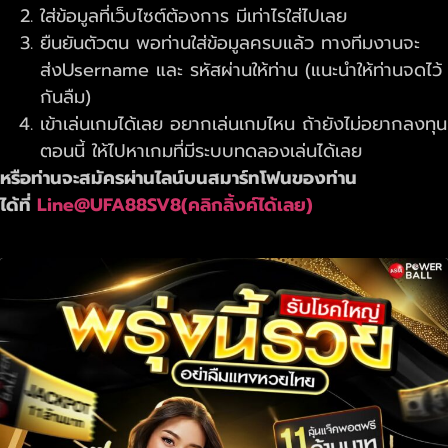
ใส่ข้อมูลที่เว็บไซต์ต้องการ มีเท่าไรใส่ไปเลย
ยืนยันตัวตน พอท่านใส่ข้อมูลครบแล้ว ทางทีมงานจะ
ส่งUsername และ รหัสผ่านให้ท่าน (แนะนำให้ท่านจดไว้
กันลืม)
เข้าเล่นเกมได้เลย อยากเล่นเกมไหน ถ้ายังไม่อยากลงทุน
ตอนนี้ ให้ไปหาเกมที่มีระบบทดลองเล่นได้เลย
หรือท่านจะสมัครผ่านไลน์บนสมาร์ทโฟนของท่าน
ได้ที่
Line@UFA88SV8(คลิกลิ้งค์ได้เลย)