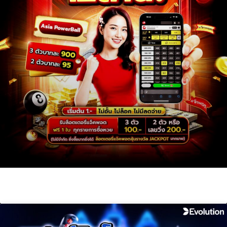
แทงหวยออนไลน์