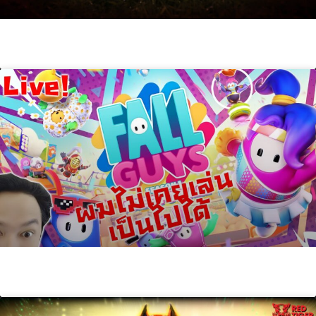
แทง บอล 369
ข่าวเกมส์มือถือ