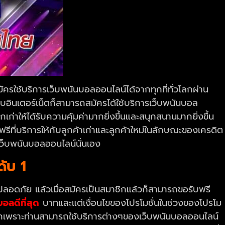
รใช้บริการเว็บพนันบอลออนไลน์ได้จากทุกที่ทั่วโลกผ่าน
บอินเตอร์เน็ตก็สามารถสมัครได้ใช้บริการเว็บพนันบอล
ก่าให้ได้รับความคุ้มค่ามากยิ่งขึ้นและสนุกสนานมากยิ่งขึ้น
ีที่บริการให้กับลูกค้าเก่าและลูกค้าใหม่ในลักษณะของเครดิต
ารเว็บพนันบอลออนไลน์นั่นเอง
ดับ 1
ลอดภัย แล้วเมื่อสมัครเป็นสมาชิกแล้วก็สามารถขอรับฟรี
อลดีที่สุด
บาทและแต่เงื่อนไขของโปรโมชั่นในช่วงของโปรโม
่างมากเพราะท่านสามารถใช้บริการต่างๆของเว็บพนันบอลออนไลน์