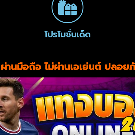
โปรโมชั่นเด็ด
่านมือถือ ไม่ผ่านเอเย่นต์ ปลอย