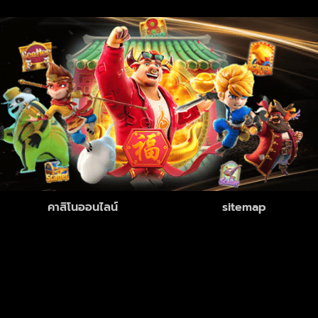
คาสิโนออนไลน์
sitemap