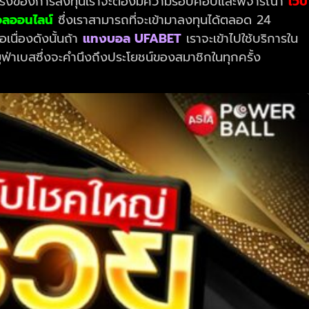
ทุกครั้งของการลงทุนเราจะต้องมีความรอบคอบและพิจารณา
เว็บ
ลออนไลน์
ซึ่งเราสามารถที่จะเข้ามาลงทุนได้ตลอด 24
นื่องดังนั้นถ้า
แทงบอล UFABET
เราจะเข้าไปใช้บริการใน
ยูฟ่าเบสซึ่งจะคำนึงถึงประโยชน์ของสมาชิกในทุกครั้ง