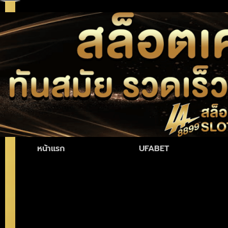
หน้าแรก
UFABET