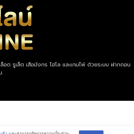
 สล็อต รูเล็ต เสือมังกร ไฮโล และเกมไพ่ ด้วยระบบ ฝากถอน
ม.
นตัว
และสามารถจัดการความเป็นส่วน