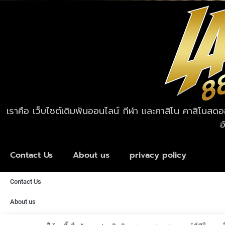
เราคือ เว็บไซต์เดิมพันออนไลน์ กีฬา และคาสิโน คาสิโนสด
อ
Contact Us
About us
privacy policy
Contact Us
About us
privacy policy