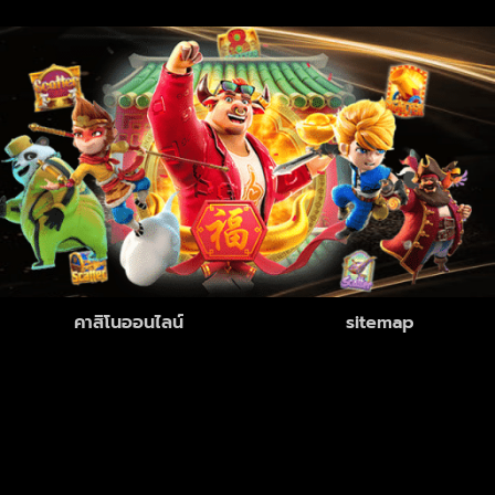
คาสิโนออนไลน์
sitemap