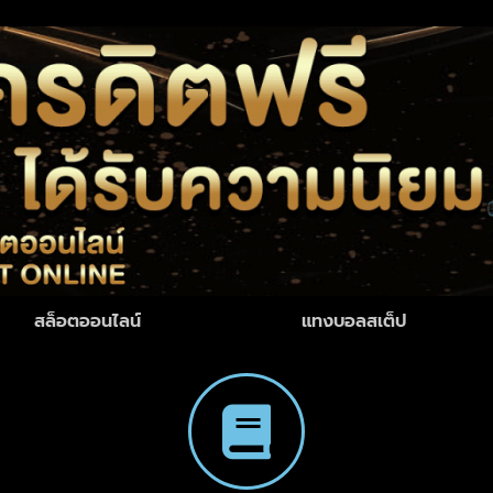
สล็อตออนไลน์
แทงบอลสเต็ป