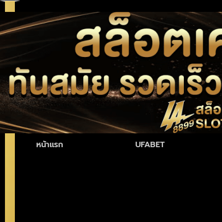
หน้าแรก
UFABET