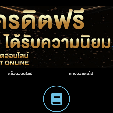
สล็อตออนไลน์
แทงบอลสเต็ป