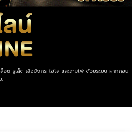
 สล็อต รูเล็ต เสือมังกร ไฮโล และเกมไพ่ ด้วยระบบ ฝากถอน
ม.