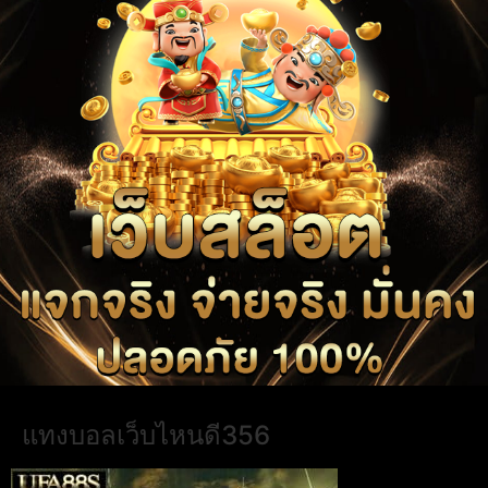
แทงบอลเว็บไหนดี356