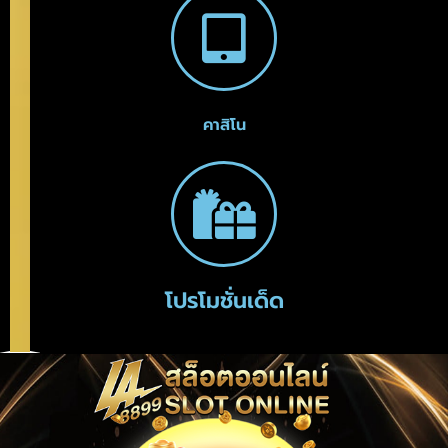
คาสิโน
โปรโมชั่นเด็ด