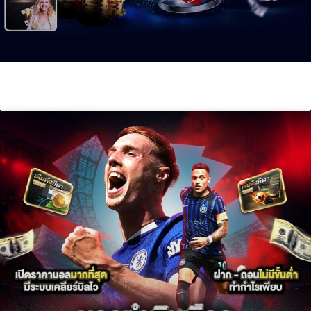
คาสิโนถูกกฎหมาย