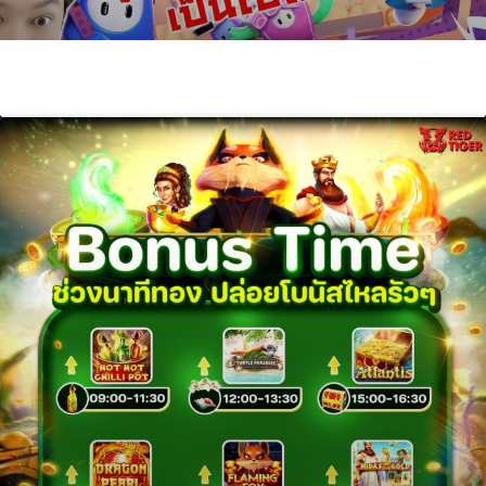
ข่าวเกมส์มือถือ