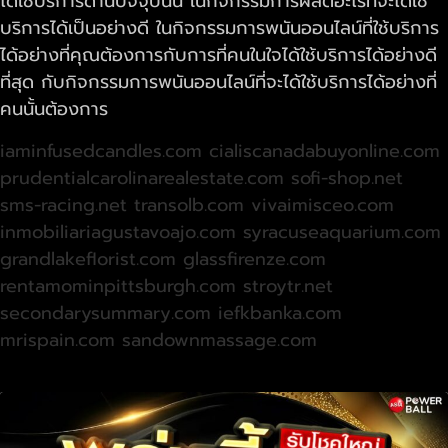
ได้ใช้บริการด้านปัจจุบันนี้ ในกิจกรรมการผลิตอะไรที่จะได้ใช้
บริการได้เป็นอย่างดี ในกิจกรรมการพนันออนไลน์ที่ใช้บริการ
ได้อย่างที่คุณต้องการกับการที่คนในใจได้ใช้บริการได้อย่างดี
ที่สุด กับกิจกรรมการพนันออนไลน์ที่จะได้ใช้บริการได้อย่างที่
คนนั้นต้องการ
iaminfusedcandles.com
cialiscanadabuyonline.com
prudentialcarolinarealestate.com
sofi-shop.net
sms-racing.net
transolb.com
vivaimisceo.com
inmobiliariagustavoajo.com
syracuseaquarium.com
grandlakeflorist.com
glassfirenze.com
rentamominpittsburgh.com
stroytr.net
secondarysummary.com
iefkbanka.com
mrispain.com
sandownmassage.com