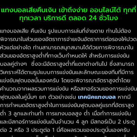
แทงบอลเสียคืนเงิน เข้าถึงง่าย ออนไลน์ได้ ทุกที่
ทุกเวลา บริการดี ตลอด 24 ชั่วโมง
แทงบอลเสีย คืนเงิน รูปแบบการเล่นที่ง่ายดาย ท่านไม่ต้อง
พิจารณาในส่วนของอัตราการจ่ายเงินอัตราการต่อรองให้ปวด
หัวแต่อย่างใด ท่านสามารถสนุกสนานได้ด้วยการพิจารณาใน
ส่วนของอัตราสูงต่ำที่ทางเว็บกำหนดให้ สำหรับการแข่งขัน
บอลคู่ต่างๆ ซึ่งจะมีอัตราสูงต่ำที่แตกต่างกันไป ซึ่งสามารถ
วิเคราะห์ได้ตามรูปแบบการแข่งขันและลักษณะของทีมที่มีการ
แข่งขันฟุตบอลนั้นเองครับ โดยจะพิจารณาอัตราสูงต่ำโดย
คำนวณจากผลรวมการแข่งขัน หรือสกอร์รวมของการแข่งขัน
ฟุตบอลในคู่นั้นๆ ยก ตัวอย่างเช่น
เทคนิคแทงบอล
หากมี
การกำหนดอัตราสูงต่ำในการแข่งขันฟุตบอลคู่แรกที่อัตราสูง
ต่ำ 3 ลูกและท่านทำ การแทงบอลสูง ต่ำ เมื่อทำการแข่งขัน
และมีสกอร์การแข่งขันเป็นจำนวน 4 ลูก มีสกอร์เป็น 2 ประตู
ต่อ 2 หรือ 3 ประตูต่อ 1 นี่คือผลรวมของประตูนั่นเองครับ