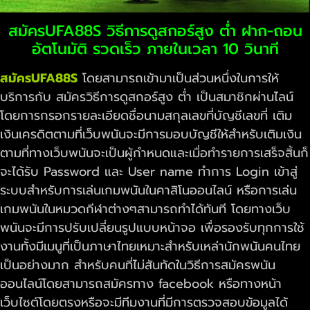
สมัครUFA88S วิธีการดูสกอร์สูง ต่ำ ฝาก-ถอน
อัตโนมัติ รวดเร็ว ภายในเวลา 10 วินาที
สมัครUFA88S
โดยสามารถเข้ามาเป็นส่วนหนึ่งในการให้
บริการกับ สมัครวิธีการดูสกอร์สูง ต่ำ เป็นสมาชิกผ่านไลน์
โดยการกรอกรายละเอียดชื่อนามสกุลเลขที่บัญชีเลขที่ เติม
เงินเครดิตตามที่เว็บพนันจะมีการมอบบัญชีให้สำหรับเติมเงิน
ตามที่ทางเว็บพนันจะเป็นผู้กำหนดและเมื่อทำรายการเสร็จสิ้นก็
จะได้รับ Password และ User name ทำการ Login เข้าสู่
ระบบสำหรับการเล่นเกมพนันในคาสิโนออนไลน์ หรือการเล่น
เกมพนันในหมวดกีฬาต่างๆสามารถทำได้ทันที โดยทางเว็บ
พนันจะมีการปรับเปลี่ยนรูปแบบหน้าจอ เพื่อรองรับทุกการใช้
งานทั้งมีเมนูที่เป็นภาษาไทยเหมาะสำหรับเหล่านักพนันคนไทย
เป็นอย่างมาก สำหรับคนที่ไม่สันทัดในวิธีการสมัครพนัน
ออนไลน์โดยสามารถสมัครทาง facebook หรือทางหน้า
เว็บไซต์โดยตรงหรือจะมีทีมงานที่มีการตรวจสอบข้อมูลได้