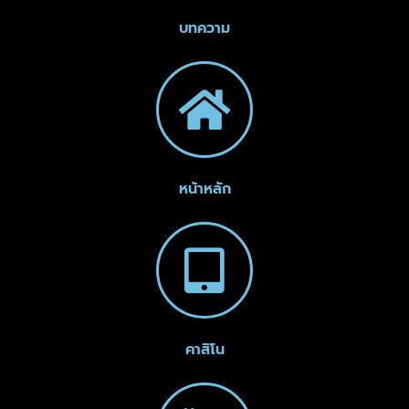
บทความ
หน้าหลัก
คาสิโน