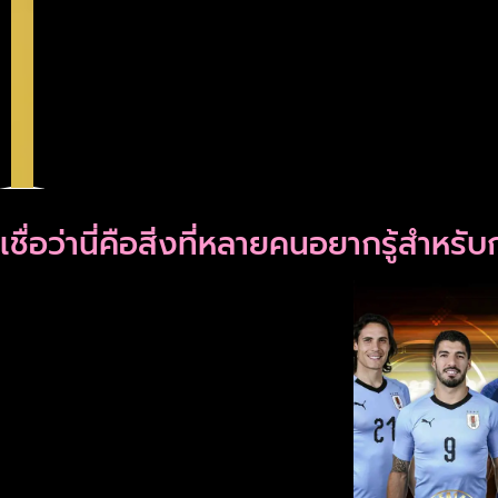
เชื่อว่านี่คือสิ่งที่หลายคนอยากรู้สำหรั