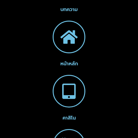
บทความ
หน้าหลัก
คาสิโน