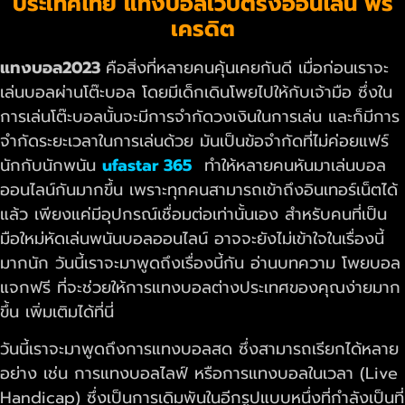
ประเทศไทย แทงบอลเว็บตรงออนไลน์ ฟรี
เครดิต
แทงบอล2023
คือสิ่งที่หลายคนคุ้นเคยกันดี เมื่อก่อนเราจะ
เล่นบอลผ่านโต๊ะบอล โดยมีเด็กเดินโพยไปให้กับเจ้ามือ ซึ่งใน
การเล่นโต๊ะบอลนั้นจะมีการจำกัดวงเงินในการเล่น และก็มีการ
จำกัดระยะเวลาในการเล่นด้วย มันเป็นข้อจำกัดที่ไม่ค่อยแฟร์
นักกับนักพนัน
ufastar 365
ทำให้หลายคนหันมาเล่นบอล
ออนไลน์กันมากขึ้น เพราะทุกคนสามารถเข้าถึงอินเทอร์เน็ตได้
แล้ว เพียงแค่มีอุปกรณ์เชื่อมต่อเท่านั้นเอง สำหรับคนที่เป็น
มือใหม่หัดเล่นพนันบอลออนไลน์ อาจจะยังไม่เข้าใจในเรื่องนี้
มากนัก วันนี้เราจะมาพูดถึงเรื่องนี้กัน อ่านบทความ โพยบอล
แจกฟรี ที่จะช่วยให้การแทงบอลต่างประเทศของคุณง่ายมาก
ขึ้น เพิ่มเติมได้ที่นี่
วันนี้เราจะมาพูดถึงการแทงบอลสด ซึ่งสามารถเรียกได้หลาย
อย่าง เช่น การแทงบอลไลฟ์ หรือการแทงบอลในเวลา (Live
Handicap) ซึ่งเป็นการเดิมพันในอีกรูปแบบหนึ่งที่กำลังเป็นที่