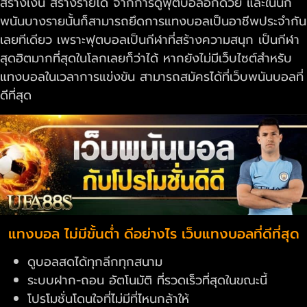
สร้างเงิน สร้างรายได้ จากการดูฟุตบอลอีกด้วย และในนัก
พนันบางรายนั้นก็สามารถยึดการแทงบอลเป็นอาชีพประจำกัน
เลยทีเดียว เพราะฟุตบอลเป็นกีฬาที่สร้างความสนุก เป็นกีฬา
สุดฮิตมากที่สุดในโลกเลยก็ว่าได้ หากยังไม่มีเว็บไซต์สำหรับ
แทงบอลในเวลาการแข่งขัน สามารถสมัครได้ที่เว็บพนันบอลที่
ดีที่สุด
แทงบอล ไม่มีขั้นต่ำ ดีอย่างไร เว็บแทงบอลที่ดีที่สุด
ดูบอลสดได้ทุกลีกทุกสนาม
ระบบฝาก-ถอน อัตโนมัติ ที่รวดเร็วที่สุดในขณะนี้
โปรโมชั่นโดนใจที่ไม่มีที่ไหนกล้าให้