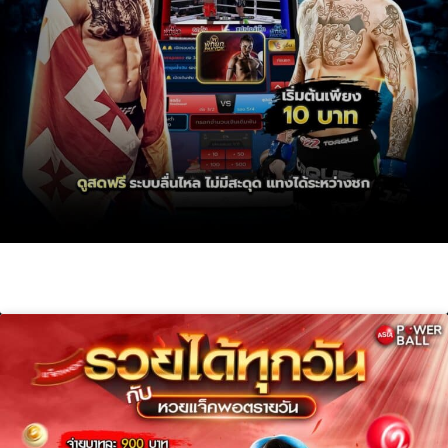
เล่นมวย