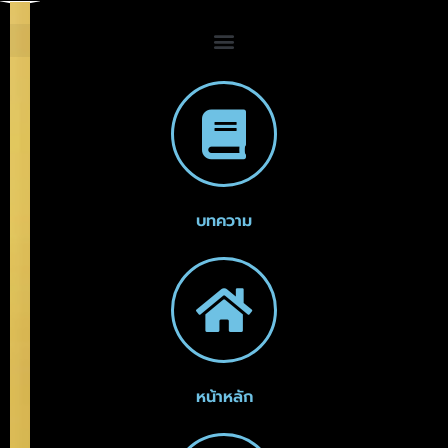
บทความ
หน้าหลัก