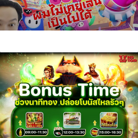
ข่าวเกมส์มือถือ