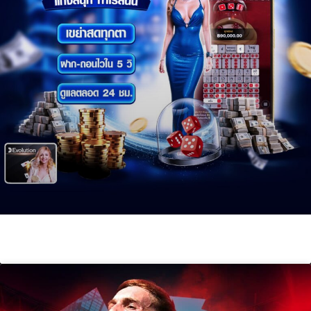
คาสิโนถูกกฎหมาย