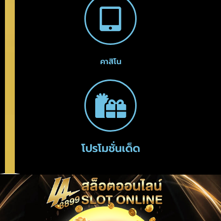
คาสิโน
โปรโมชั่นเด็ด