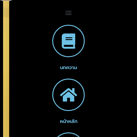
บทความ
หน้าหลัก