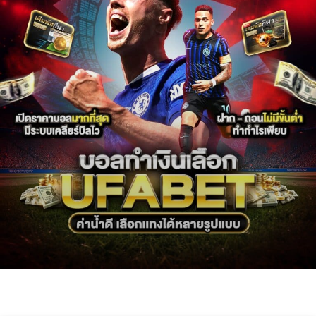
แทง บอล 369