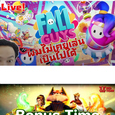
ข่าวเกมส์มือถือ