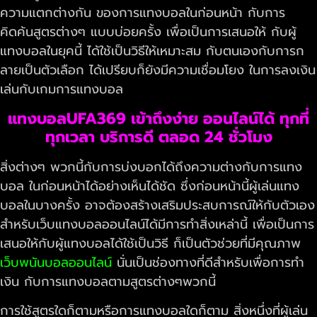
ความแตกต่างกัน ของการแทงบอลในก่อนหน้า กับการ
คิดค้นสูตรต่างๆ แบบบ่อยครั้ง เพื่อเป็นการเสนอให้ กับผู้
แทงบอลในยุคนี้ ได้ใช้เป็นวิธีให้เหมาะสม กับตนเองกับการก
ลายเป็นตัวเลือก ได้เปรียบก็ยังมีความเชื่อมโยง ในการลงเงิน
เล่นกับเกมการแทงบอล
แทงบอลUFA369 เข้าถึงง่าย ออนไลน์ได้ ทุกที่
ทุกเวลา บริการดี ตลอด 24 ชั่วโมง
สิ่งต่างๆ พวกนี้กับการบ่งบอกได้ถึงความต่างกับการแทง
บอล ในก่อนหน้าได้อย่างเห็นได้ชัด ซึ่งก่อนหน้านี้ผู้เล่นแทง
บอลในบางครั้ง อาจต้องสร้างเสริมประสบการณ์ให้กับตัวเอง
สำหรับเว็บแทงบอลออนไลน์ได้มีการทำสิ่งเหล่านี้ เพื่อเป็นการ
เสนอให้กับผู้แทงบอลได้ใช้เป็นวิธี ก็เป็นตัวช่วยที่มีคุณภาพ
เว็บพนันบอลออนไลน์
นั่นเป็นช่องทางที่ดีสำหรับเพื่อการทำ
เงิน กับการแทงบอลตามสูตรต่างๆพวกนี้
การใช้สูตรใดก็ตามหรือการแทงบอลใดก็ตาม สิ่งหนึ่งที่ผู้เล่น