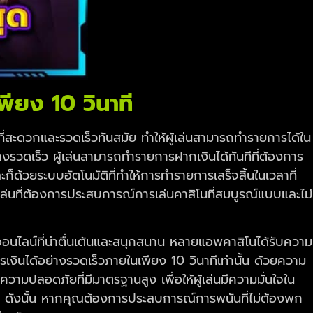
ียง 10 วินาที
ี่สะดวกและรวดเร็วทันสมัย ทำให้ผู้เล่นสามารถทำรายการได้ใน
งรวดเร็ว ผู้เล่นสามารถทำรายการฝากเงินได้ทันทีที่ต้องการ
็ด้วยระบบอัตโนมัติที่ทำให้การทำรายการเสร็จสิ้นในเวลาที่
ล่นที่ต้องการประสบการณ์การเล่นคาสิโนที่สมบูรณ์แบบและไม่
ออนไลน์ที่น่าตื่นเต้นและสนุกสนาน หลายแอพคาสิโนได้รับความ
ินได้อย่างรวดเร็วภายในเพียง 10 วินาทีเท่านั้น ด้วยความ
ามปลอดภัยที่มีมาตรฐานสูง เพื่อให้ผู้เล่นมีความมั่นใจใน
ว ดังนั้น หากคุณต้องการประสบการณ์การพนันที่ไม่ต้องพก