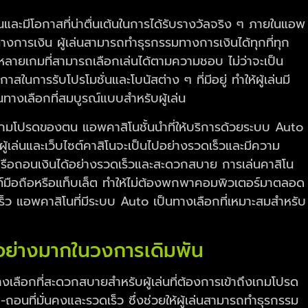
นและมีโอกาสที่น่าตื่นเต้นในการได้รับรางวัลจริง ๆ ภายในแอพ
รเงิน ผู้เล่นสามารถทำธุรกรรมทางการเงินได้ทุกที่ทุก
หลายเกมที่สามารถเลือกเล่นได้ตามความชอบ ไม่ว่าจะเป็น
ในการรับโปรโมชั่นและโบนัสต่าง ๆ ที่มีอยู่ ทำให้ผู้เล่นมี
างเลือกที่สมบูรณ์แบบสำหรับผู้เล่น
บเกมโปรดของตน แอพคาสิโนชั้นนำที่ให้บริการด้วยระบบ Auto
ู้เล่นและเว็บไซต์คาสิโนจะเป็นไปอย่างรวดเร็วและมีความ
ล่นหรือถอนเงินได้อย่างรวดเร็วและสะดวกสบาย การเล่นคาสิโน
ัพท์มือถือหรือแท็บเล็ต ทำให้ไม่ต้องพกพาคอมพิวเตอร์มาตลอด
เร็ว แอพคาสิโนที่มีระบบ Auto เป็นทางเลือกที่เหมาะสมสำหรับ
็นอย่างมากในวงการเดิมพัน
งเลือกที่สะดวกสบายสำหรับผู้เล่นที่ต้องการเข้าถึงเกมโปรด
อนที่มั่นคงและรวดเร็ว ซึ่งช่วยให้ผู้เล่นสามารถทำธุรกรรม