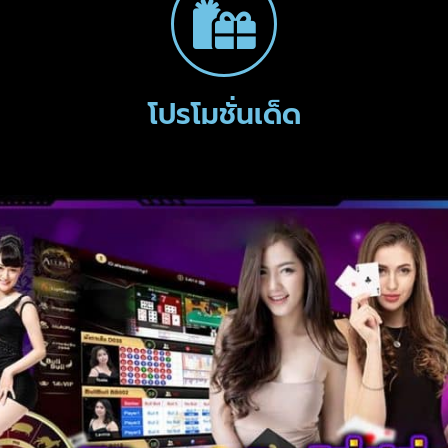
โปรโมชั่นเด็ด