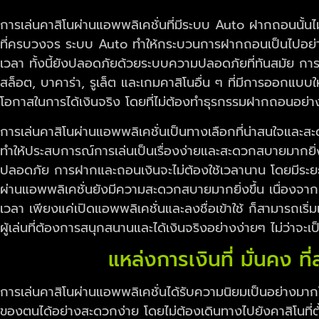
การเล่นคาสิโนผ่านแอพพลิเคชั่นที่มีระบบ Auto ฝากถอนนั้นไม
ที่ครบวงจร ระบบ Auto ทำให้กระบวนการฝากถอนเป็นไปอย่างร
เวลา ทั้งนี้ยังปลอดภัยด้วยระบบความปลอดภัยที่ทันสมัย กา
สล็อต, บาคาร่า, รูเล็ต และเกมคาสิโนอื่น ๆ ที่มีการออกแบบให
โอกาสในการได้เงินจริง โดยที่ไม่ต้องทำธุรกรรมฝากถอนอย่
การเล่นคาสิโนผ่านแอพพลิเคชั่นเป็นทางเลือกที่น่าสนใจและ
ทำให้ประสบการณ์การเล่นเป็นเรื่องง่ายและสะดวกสบายมากยิ่งข
ปลอดภัย การฝากและถอนเงินจะไม่ต้องใช้เวลานาน โดยมีระยะเวล
ผ่านแอพพลิเคชั่นยังมีความสะดวกสบายมากยิ่งขึ้น เนื่องจากผ
เวลา เพียงแค่เปิดแอพพลิเคชั่นและลงชื่อเข้าใช้ ก็สามารถเร
ผู้เล่นที่ต้องการสนุกสนานและได้เงินจริงอย่างง่ายๆ ไม่ว่าจะ
แหล่งการเงินที่ มั่นคง 
การเล่นคาสิโนผ่านแอพพลิเคชั่นได้รับความนิยมเป็นอย่างมากใ
ของตนได้อย่างสะดวกง่าย โดยไม่ต้องเดินทางไปยังคาสิโนที่ตั