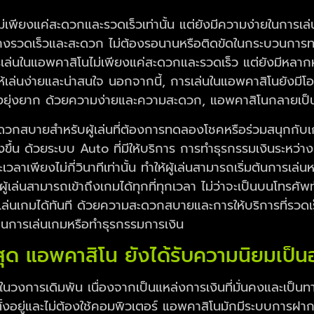
่เพียงแค่สะดวกและรวดเร็วเท่านั้น แต่ยังมีความง่ายในการเล่
วดเร็วและสะดวก ไม่ต้องรอนานหรือติดขัดในกระบวนการทางกา
รเล่นในแอพคาสิโนไม่เพียงแค่สะดวกและรวดเร็ว แต่ยังมีหลาก
้เล่นง่ายและน่าสนใจ นอกจากนี้, การเล่นในแอพคาสิโนยังมีโอกาส
างยุ่งยาก ด้วยความง่ายและความสะดวก, แอพคาสิโนกลายเป็นท
สะดวกสบายสำหรับผู้เล่นที่ต้องการทดลองโชคหรือร่วมสนุกกั
ึ้น ด้วยระบบ Auto ที่มีให้บริการ การทำธุรกรรมเงินระหว่างผ
าเพียงไม่กี่วินาทีเท่านั้น ทำให้ผู้เล่นสามารถเริ่มต้นการเ
ู้เล่นสามารถเข้าถึงเกมได้ทุกที่ทุกเวลา ไม่ว่าจะเป็นบนโทรศ
ิ่มเล่นเกมได้ทันที ด้วยความสะดวกสบายและการให้บริการที่รวด
เป็นการเล่นเกมหรือทำธุรกรรมการเงิน
ที่สุด แอพคาสิโน ยังได้รับความนิยมเป
นวงการเดิมพัน เนื่องจากเป็นแหล่งการเงินที่มั่นคงและเป็นทา
้งอยู่และไม่ต้องใช้คอมพิวเตอร์ แอพคาสิโนมักมีระบบการฝาก-ถ