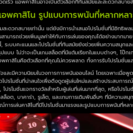
วดเร็ว แอพคาสิโนอาจเป็นตัวเลือกที่ทันสมัยและสะดวกสบาย
แอพคาสิโน
รูปแบบการพนันที่หลากหลาย
วามสะดวกสบายเท่านั้น แต่ยังมีการนำเสนอโปรโมชั่นที่มีอิทธิพ
นั้นสามารถช่วยเพิ่มมูลค่าให้กับการเล่นของคุณได้อย่างมากมา
ากนี้, ระบบคะแนนและโปรโมชั่นที่ทันสมัยยังช่วยเพิ่มความสนุ
บ ไม่ว่าจะเป็นเกมสล็อตที่มีแต้มเรียกในแบบต่างๆ, โป๊กเกอ
อพคาสิโนคือตัวเลือกที่คุณไม่ควรพลาด ทั้งการรับโปรโมชั่
สนใจและมีความนิยมในวงการการพนันออนไลน์ โดยเฉพาะเมื่อพูด
โมชั่นที่น่าสนใจเพื่อดึงดูดผู้เล่นใหม่และสร้างประสบการณ์กา
 โปรโมชั่นแจกรางวัลสำหรับผู้เล่นที่เล่นมากที่สุด, หรือโปรโมช
อต, บาคาร่า, รูเล็ต, และเกมการเดิมพันอื่นๆ ที่มีความสนุก
การเล่นคาสิโนที่มีโปรโมชั่นมาแรงและรูปแบบการพนันที่หล