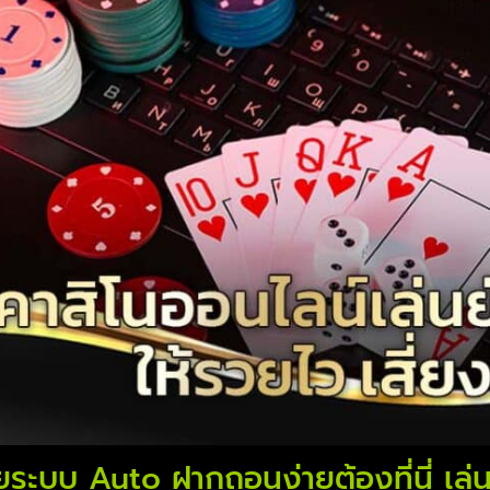
ระบบ Auto ฝากถอนง่ายต้องที่นี่ เล่นง