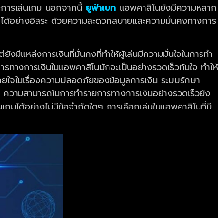
ละการเล่นเกม นอกจากนี้
ยูฟ่าเบท
แอพคาสิโนยังมีความหลาก
มชอบได้อย่างอิสระ ด้วยความสะดวกสบายและความมั่นคงทางการ
ังมีแหล่งการเงินที่มั่นคงที่ทำให้ผู้เล่นมีความมั่นใจในการทำ
ารทางการเงินในแอพคาสิโนมักจะเป็นอย่างรวดเร็วทันใจ ทำให้
วามสบายใจในเรื่องความปลอดภัยของข้อมูลการเงิน ระบบรักษา
ริการ ความสามารถในการทำรายการทางการเงินอย่างรวดเร็วยัง
เกมได้อย่างไม่มีข้อจำกัดใดๆ การเลือกเล่นในแอพคาสิโนที่มี