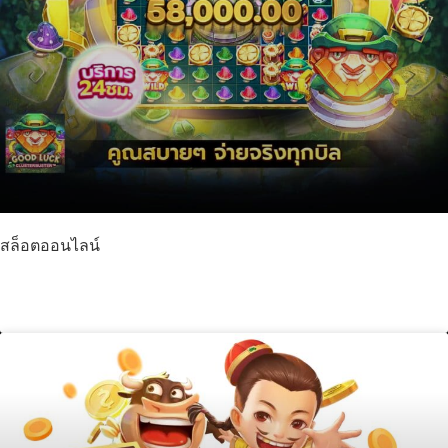
สล็อตออนไลน์
ซุปเปอร์สล็อต