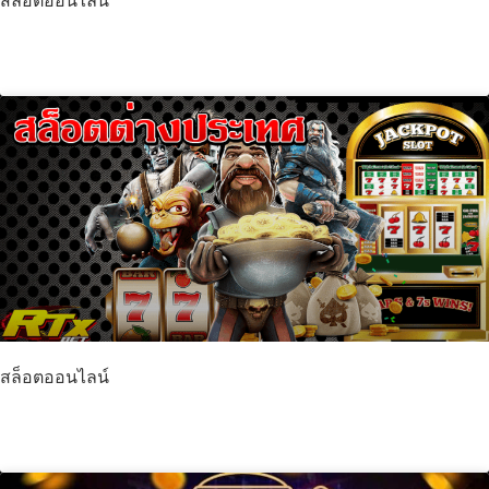
สล็อตออนไลน์
สล็อตทรูวอเลท
สล็อตออนไลน์
สล็อตต่างประเทศ