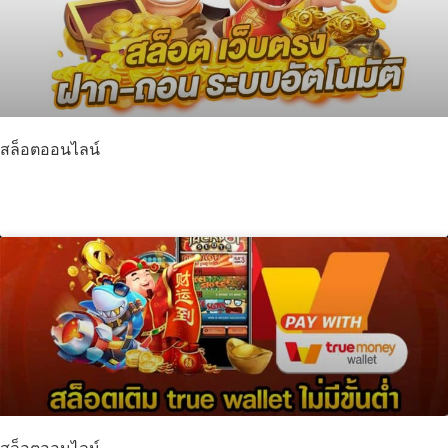
สล็อตออนไลน์
เกมสล็อตเว็บตรง