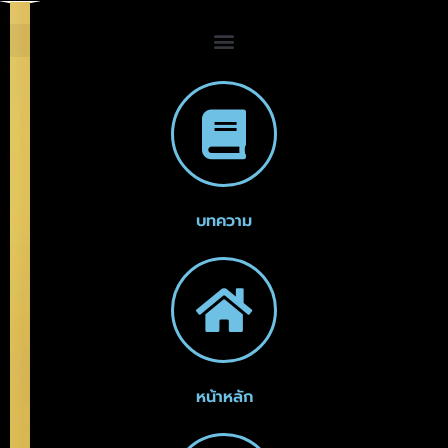
บทความ
หน้าหลัก