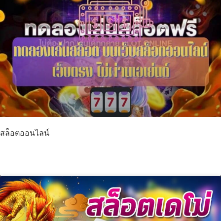
สล็อตออนไลน์
สล็อตทดลองเล่นฟรี