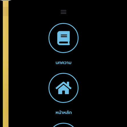
บทความ
หน้าหลัก