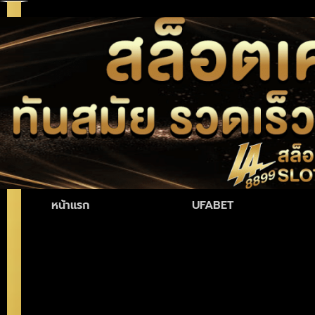
หน้าแรก
UFABET