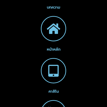
บทความ
หน้าหลัก
คาสิโน