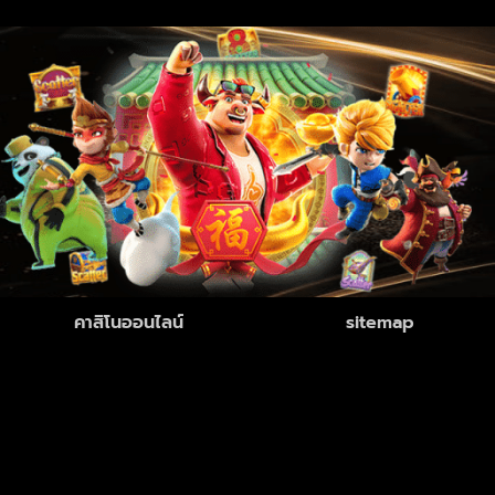
คาสิโนออนไลน์
sitemap