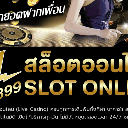
ออนไลน์ (Live Casino) ครบทุกการเดิมพันทั้งกีฬา บาคาร่า
ัตโนมัติ เปิดให้บริการทุกวัน ไม่มีวันหยุดตลอดเวลา 24/7 ช