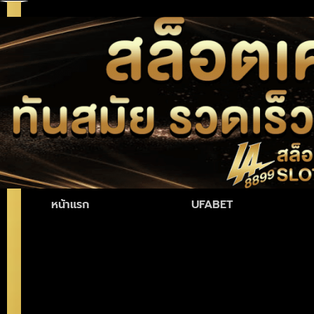
หน้าแรก
UFABET