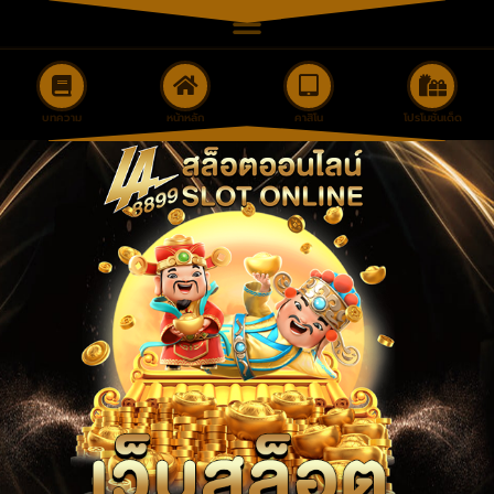
บทความ
หน้าหลัก
คาสิโน
โปรโมชั่นเด็ด