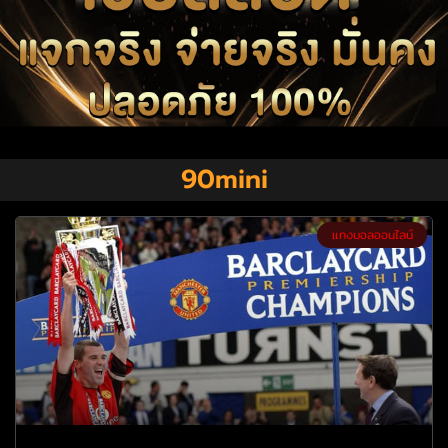
90mini
แทงบอลออนไลน์