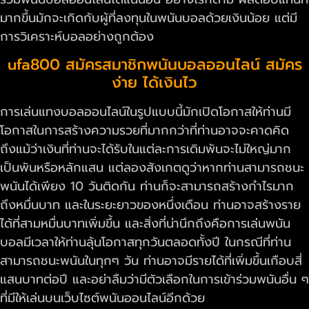
มากขึ้นมักจะเกิดกับผู้ที่ลงทุนในพนันบอลด้วยเงินน้อย แต่มี
การวิเคราะห์บอลอย่างถูกต้อง
ufa800 สมัครสมาชิกพนันบอลออนไลน์ สมัคร
ง่าย ได้เงินไว
การเล่นแทงบอลออนไลน์ในรูปแบบนี้มักเปิดโอกาสให้ท่านมี
โอกาสในการสร้างความรวยที่มากกว่าที่ท่านอาจจะคาดคิด
ถึงแม้ว่าเงินที่ท่านจะได้รับในแต่ละการเดิมพันจะไม่ใหญ่มาก
เป็นพันหรือหลักแสน แต่ลองสังเกตดูว่าหากท่านสามารถชนะ
พนันได้เพียง 10 วันติดกัน ท่านก็จะสามารถสร้างกำไรมาก
ถึงหมื่นบาท และในระยะยาวของหนึ่งเดือน ท่านอาจสร้างราย
ได้ที่สามหมื่นบาทเพิ่มขึ้น และสิ่งที่น่านึกถึงคือการเล่นพนัน
บอลมีเวลาให้ท่านลุ้นโอกาสทุกวันตลอดทั้งปี ในกรณีที่ท่าน
สามารถชนะพนันในทุกๆ วัน ท่านอาจมีรายได้ที่เพิ่มขึ้นเกือบสี่
แสนบาทต่อปี และอย่าลืมว่ามีตัวเลือกในการเข้าร่วมพนันอื่น ๆ
ที่มีให้เล่นบนเว็บไซต์พนันออนไลน์อีกด้วย