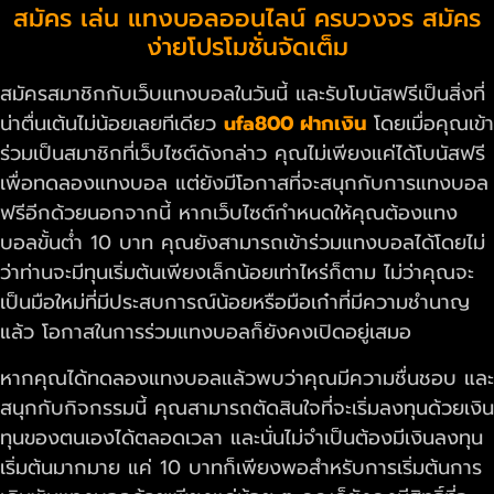
สมัคร เล่น แทงบอลออนไลน์ ครบวงจร สมัคร
ง่ายโปรโมชั่นจัดเต็ม
สมัครสมาชิกกับเว็บแทงบอลในวันนี้ และรับโบนัสฟรีเป็นสิ่งที่
น่าตื่นเต้นไม่น้อยเลยทีเดียว
ufa800 ฝากเงิน
โดยเมื่อคุณเข้า
ร่วมเป็นสมาชิกที่เว็บไซต์ดังกล่าว คุณไม่เพียงแค่ได้โบนัสฟรี
เพื่อทดลองแทงบอล แต่ยังมีโอกาสที่จะสนุกกับการแทงบอล
ฟรีอีกด้วยนอกจากนี้ หากเว็บไซต์กำหนดให้คุณต้องแทง
บอลขั้นต่ำ 10 บาท คุณยังสามารถเข้าร่วมแทงบอลได้โดยไม่
ว่าท่านจะมีทุนเริ่มต้นเพียงเล็กน้อยเท่าไหร่ก็ตาม ไม่ว่าคุณจะ
เป็นมือใหม่ที่มีประสบการณ์น้อยหรือมือเก๋าที่มีความชำนาญ
แล้ว โอกาสในการร่วมแทงบอลก็ยังคงเปิดอยู่เสมอ
หากคุณได้ทดลองแทงบอลแล้วพบว่าคุณมีความชื่นชอบ และ
สนุกกับกิจกรรมนี้ คุณสามารถตัดสินใจที่จะเริ่มลงทุนด้วยเงิน
ทุนของตนเองได้ตลอดเวลา และนั่นไม่จำเป็นต้องมีเงินลงทุน
เริ่มต้นมากมาย แค่ 10 บาทก็เพียงพอสำหรับการเริ่มต้นการ