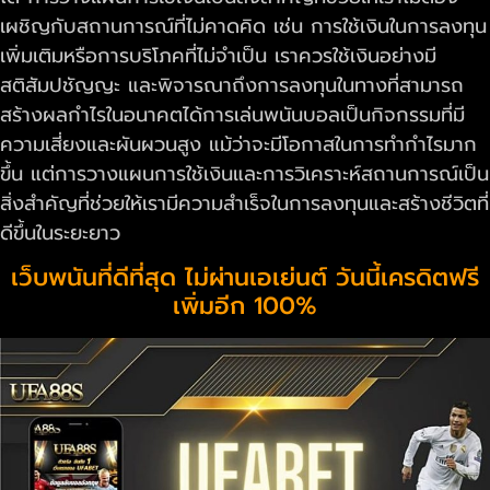
เผชิญกับสถานการณ์ที่ไม่คาดคิด เช่น การใช้เงินในการลงทุน
เพิ่มเติมหรือการบริโภคที่ไม่จำเป็น เราควรใช้เงินอย่างมี
สติสัมปชัญญะ และพิจารณาถึงการลงทุนในทางที่สามารถ
สร้างผลกำไรในอนาคตได้การเล่นพนันบอลเป็นกิจกรรมที่มี
ความเสี่ยงและผันผวนสูง แม้ว่าจะมีโอกาสในการทำกำไรมาก
ขึ้น แต่การวางแผนการใช้เงินและการวิเคราะห์สถานการณ์เป็น
สิ่งสำคัญที่ช่วยให้เรามีความสำเร็จในการลงทุนและสร้างชีวิตที่
ดีขึ้นในระยะยาว
เว็บพนันที่ดีที่สุด ไม่ผ่านเอเย่นต์ วันนี้เครดิตฟรี
เพิ่มอีก 100%