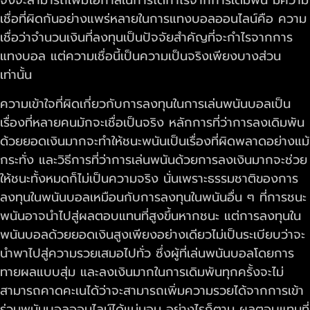
จึงจะสามารถเพิ่มโอกาสในการได้กำไรจากการเดิมพัน มีความ
เชื่อที่ผิดกันอย่างแพร่หลายในการแทงบอลออนไลน์คือ ความ
เชื่อว่าจำนวนเงินที่ลงทุนเป็นปัจจัยสำคัญที่จะกำไรจากการ
แทงบอล แต่ความเชื่อนี้เป็นความเป็นจริงเพียงบางส่วน
เท่านั้น
ความเข้าใจที่ผิดเกี่ยวกับการลงทุนในการเล่นพนันบอลเป็น
เรื่องที่หลายคนมักจะเชื่อเป็นจริง หลักการที่ว่าการลงเดิมพัน
ด้วยยอดเงินมากจะทำให้ชนะพนันเป็นเรื่องที่ผิดพลาดอย่างแม้
กระทั่ง และวิธีการที่ว่าการเล่นพนันด้วยการลงเงินมากจะช่วย
ให้ชนะทั้งหมดก็ไม่เป็นความจริง นั่นเพราะธรรมชาติของการ
ลงทุนในพนันบอลเหมือนกับการลงทุนในพนันอื่น ๆ ที่การชนะ
พนันอาจนำไปสู่ผลตอบแทนที่สูงขึ้นหากชนะ แต่การลงทุนใน
พนันบอลด้วยยอดเงินสูงเพียงอย่างเดียวไม่เป็นระเบียบว่าจะ
นำพาไปสู่ความรวยเสมอไปทั่ว ซึ่งผู้ที่เล่นพนันบอลโดยการ
ทายผลแบบสุ่ม และลงเงินมากในการเดิมพันทุกครั้งจะไม่
สามารถคาดคะเนได้ว่าจะสามารถเพิ่มความรวยได้จากการเข้า
ร่วมพนันบอลออนไลน์ได้แน่นอน อย่างไรก็ตาม ผลตอบแทนที่