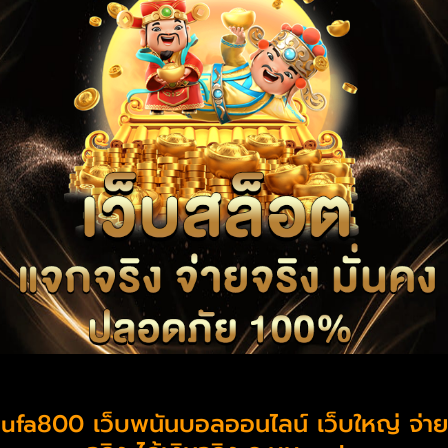
ufa800 เว็บพนันบอลออนไลน์ เว็บใหญ่ จ่าย