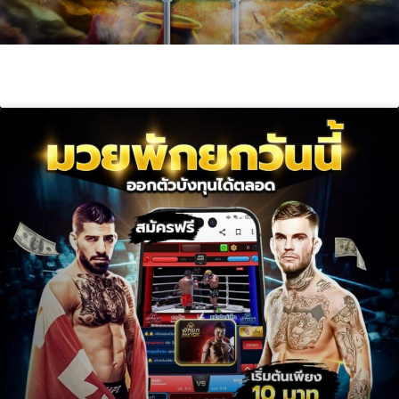
สล็อตเว็บตรง100