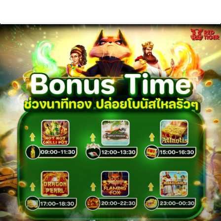
ข่าวเกมส์มือถือ