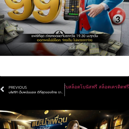
หวย24ออนไลน์
xt
สล็อตเว็บตรง เพียงลงทะเบียน รับสล็อตโบนัสฟรี สล็อตเครดิตฟรี
PREVIOUS
ufa191 เว็บพนันบอล ดีที่สุดของไทย ราคาบอล 4 ตังค์