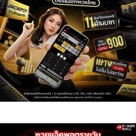
asiapowerball