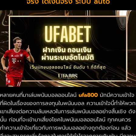
จริง ได้เงินจริง ระบบ auto
หลายคนที่มาเล่นพนันบอลออนไลน์
ufa800
มักมีความเข้าใจ
ที่ผิดในเรื่องของการลงทุนในพนันบอล ความเข้าใจนี้ทำให้พวก
เขาเสี่ยงต่อความล้มเหลวในการเล่นพนันบอลอย่างสิ้นเชิง ดัง
นั้น ก่อนที่จะเข้ามาเสี่ยงโชคในพนันบอลออนไลน์ ทุกคนควร
ทำความเข้าใจเกี่ยวกับการพนันบอลอย่างถูกต้องก่อน แล้ว