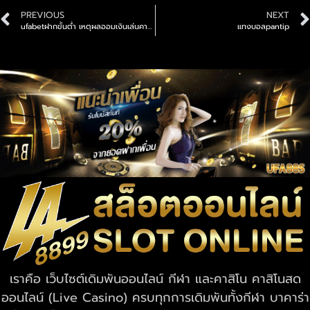
PREVIOUS
NEXT
ufabetฝากขั้นต่ํา เหตุผลออมเงินเล่นคาสิโนออนไลน์สมัครวันนี้รับโปรโมชั่นทันที
แทงบอลpantip
เราคือ เว็บไซต์เดิมพันออนไลน์ กีฬา และคาสิโน คาสิโนสด
ออนไลน์ (Live Casino) ครบทุกการเดิมพันทั้งกีฬา บาคาร่า