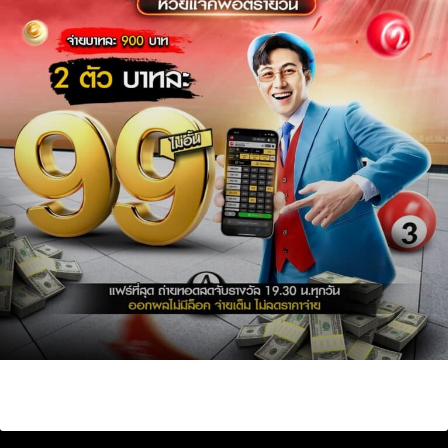
หวย24ออนไลน์