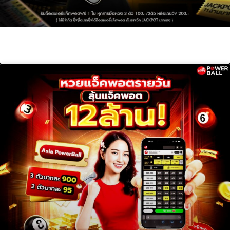
asiapowerball