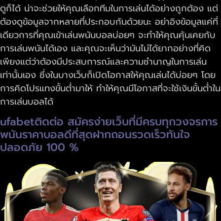
ดูก็ได้ น่าจะช่วยให้คุณเลือกทีมในการเล่นได้อย่างถูกต้อง แต่
ต้องดูข้อมูลจากหลายที่ประกอบกันด้วยนะ อย่าอิงข้อมูลแค่ที่
เดียวการที่คุณเข้าเล่นพนันบอลบ่อยๆ จะทำให้คุณคุ้นเคยกับ
การเล่นพนันได้เอง และคุณจะเห็นว่ามันไม่ได้ยากอย่างที่คิด
เพียงแต่ว่าต้องมีประสบการณ์และความชำนาญในการเล่น
เท่านั้นเอง ซึ่งในบางเว็บก็เปิดโอกาสให้คุณเล่นได้บ่อยๆ โดย
การคิดโปรแทงขั้นต่ำมาให้ ทำให้คุณมีโอกาสที่จะใช้เงินขั้นต่ำใน
การเล่นบอลได้
ufabetติดต่อ สมัครง่ายเว็บที่มีครบทุกวงจรการ
พนันราคาบอลดีที่สุดฝากถอนรวดเร็วทันใจ
ปลอดภัย 100 %