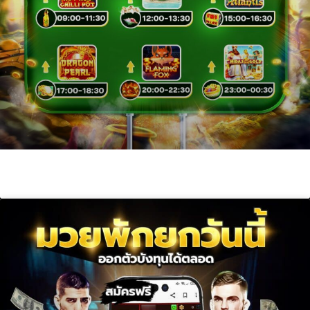
สล็อตเว็บตรง100