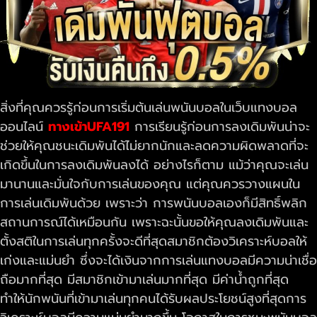
สิ่งที่คุณควรรู้ก่อนการเริ่มต้นเล่นพนันบอลในเว็บแทงบอล
ออนไลน์
ทางเข้าUFA191
การเรียนรู้ก่อนการลงเดิมพันน่าจะ
ช่วยให้คุณชนะเดิมพันได้ไม่ยากนักและลดความผิดพลาดที่จะ
เกิดขึ้นในการลงเดิมพันลงได้ อย่างไรก็ตาม แม้ว่าคุณจะเล่น
มานานและมั่นใจกับการเล่นของคุณ แต่คุณควรวางแผนใน
การเล่นเดิมพันด้วย เพราะว่า การพนันบอลเองก็มีสิทธิ์พลิก
สถานการณ์ได้เหมือนกัน เพราะฉะนั้นขอให้คุณลงเดิมพันและ
ตั้งสติในการเล่นทุกครั้งจะดีที่สุดสมาชิกต้องวิเคราะห์บอลให้
เก่งและแม่นยำ ซึ่งจะได้เงินจากการเล่นแทงบอลมีความน่าเชื่อ
ถือมากที่สุด มีสมาชิกเข้ามาเล่นมากที่สุด มีค่าน้ำถูกที่สุด
ทำให้นักพนันที่เข้ามาเล่นทุกคนได้รับผลประโยชน์สูงที่สุดการ