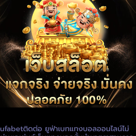
ufabetติดต่อ ยูฟ่าเบทแทงบอลออนไลน์ไม่