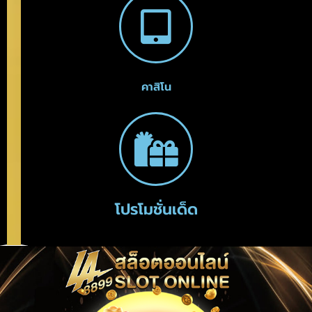
คาสิโน
โปรโมชั่นเด็ด