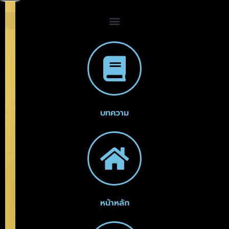
บทความ
หน้าหลัก