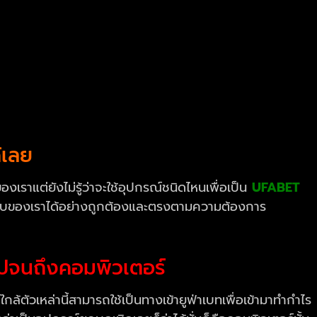
้เลย
องเราแต่ยังไม่รู้ว่าจะใช้อุปกรณ์ชนิดไหนเพื่อเป็น
UFABET
งานเว็บของเราได้อย่างถูกต้องและตรงตามความต้องการ
อไปจนถึงคอมพิวเตอร์
กล้ตัวเหล่านี้สามารถใช้เป็นทางเข้ายูฟ่าเบทเพื่อเข้ามาทำกำไร