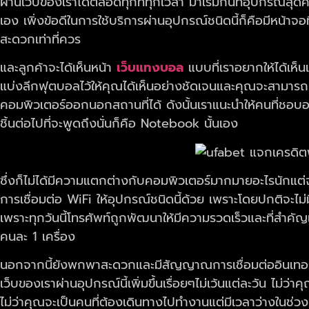
ผ่านเว็บของเราได้ตลอดทุกที่ทุกเวลา มาเริ่มกันที่อุปกรณ์สุด
เอง เพิ่งข้อดีในการใช้บริการผ่านอุปกรณ์ชนิดนี้ก็คือมีหน้าจ
สะดวกเท่าที่ควร
และลูกค้าจะได้เห็นหน้า
เว็บแทงบอล
แบบที่เราอยากให้ได้เห็
แบ่งลีกฟุตบอลไว้ให้คุณได้เห็นอย่างชัดเจนและคุณจะสามารถเ
คอมพิวเตอร์ออกนอกสถานที่ได้ ดังนั้นเราแนะนำให้คนที่ชอบอย
ชิ้นต่อไปที่จะพูดถึงนั่นก็คือ Notebook นั้นเอง
ซึ่งก็ไม่ได้มีความแตกต่างกับคอมพิวเตอร์มากมายอะไรนักแต่จ
การเชื่อมต่อ WiFi ให้อุปกรณ์ชนิดนี้ด้วย เพราะโดยปกติจะไม่ม
เพราะทุกวันนี้โทรศัพท์ถูกพัฒนาให้มีความรวดเร็วและที่สำคัญ
คนละ 1 เครื่อง
นอกจากนี้ยังพกพาสะดวกและมีสัญญาณการเชื่อมต่ออินเทอร์เน
เว็บของเราผ่านอุปกรณ์นี้เพิ่มขึ้นเรื่อยๆไม่เว้นแต่ละวัน ไม่ว่า
ไม่ว่าคุณจะเป็นคนที่ต้องเดินทางไปทำงานแต่มีเวลาว่างในช่วง