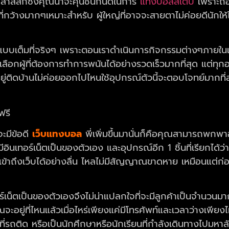
คลาสสิกซึ่งคุณน่าจะคุ้นชินกันดีในการ
แทงบอลสเต็ป
เพราะถือว
อที่กว้างมากๆเหมาะสำหรับ ผู้ใหญ่ที่อาจจะสายตาไม่ค่อยดีนักใ
นแบบเต็มที่จริงๆ เพราะตอนเราดำเนินการกิจกรรมต่างๆภายในเว็
ลือกผู้ที่ต้องการทำการพนันได้อย่างรวดเร็วมากที่สุด แต่ทุ
ู่ติดบ้านไม่ค่อยออกไปไหนใช้อุปกรณ์ตัวนี้จะตอบโจทย์มากที่ส
ะมีข้อดี
เว็บแทงบอล
พี่เพิ่มขึ้นมานั่นก็คือคุณสามารถพ
ีอินเทอร์เน็ตเป็นของตัวเอง และอุปกรณ์อีก 1 ชิ้นที่เรียกได้ว
เข้าถึงเว็บได้อย่างลื่น ไหลไม่มีสัญญาณขาดหาย เหมือนแต่ก่อน
็ตเป็นของตัวเองจึงไม่น่าแปลกใจที่จะมีลูกค้าเป็นจำนวนมาก
คุณจะอยู่ที่ไหนแล้วเมื่อไหร่เพียงแค่มีโทรศัพท์และเวลาว่างเพียง
ที่รถติด หรือเป็นนักศึกษาหรือนักเรียนที่กำลังเดินทางไปมหา