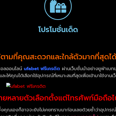
โปรโมชั่นเด็ด
ตามที่คุณสะดวกและใกล้ตัวมากที่สุดได
ุตบอลออนไลน์
ufabet ฟรีเครดิต
ผ่านเว็บชั้นนำอย่างยูฟ่าเบทข
และให้คุณได้เลือกใช้อุปกรณ์ที่เหมาะสมที่สุดเพื่อเข้ามาใช้
ายหลายตัวเลือกตั้งแต่โทรศัพท์มือถื
ยๆซึ่งคุณเองก็อาจจะยังไม่เคยทราบมาก่อนเลยด้วยซ้ำว่าอุปกรณ์ใ