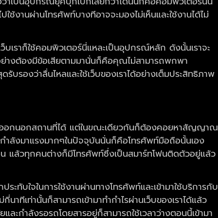
่าเป็นอุปกรณ์ยุคบุกเบิกเลยก็ว่าได้นั่นก็คือคอมพิวเตอร์นั้น
ห้ไปใช้งานผ่านโทรศัพท์บางทีอาจจะมองไม่เห็นและใช้งานได้ไม่
บเราก็ใช้คอมพิวเตอร์นี่แหละเป็นอุปกรณ์หลัก ดังนั้นเราจะ
กอย่างต้องมีข้อเสียตามมานั่นก็คือคุณไม่สามารถพกพา
ุดรับรองว่าลื่นไหลและใช้เว็บของเราได้อย่างเต็มประสิทธิภาพ
กพาออกนอกสถานที่ได้ แต่ในขณะเดียวกันก็ต้องคอยหาสัญญาณ
่ากำลังมาแรงมากๆในปัจจุบันนั่นก็คือโทรศัพท์มือถือนั้นเอง
 แล้วทุกคนต่างก็มีโทรศัพท์ซึ่งเป็นสมาร์ทโฟนติดตัวอยู่แล้ว
ประทับใจในการใช้งานผ่านทางโทรศัพท์และเข้ามาใช้บริการกับ
ไม่กี่นาทีเท่านั้นก็สามารถเข้ามาทำกำไรผ่านเว็บของเราได้แล้ว
ลัยและกำลังรอรถโดยสารอยู่ก็สามารถใช้เวลาว่างตอนนี้เข้ามา