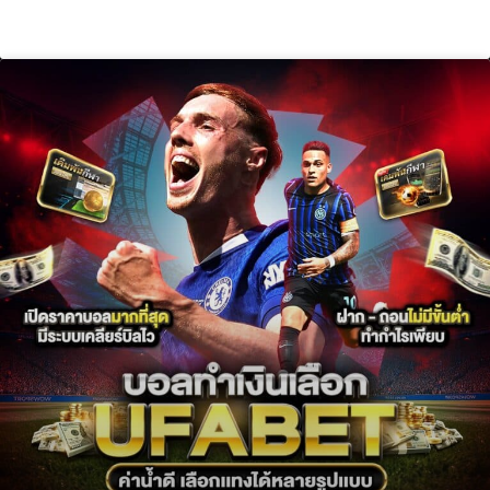
แทง บอล 369