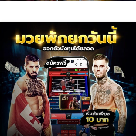
เล่นมวย