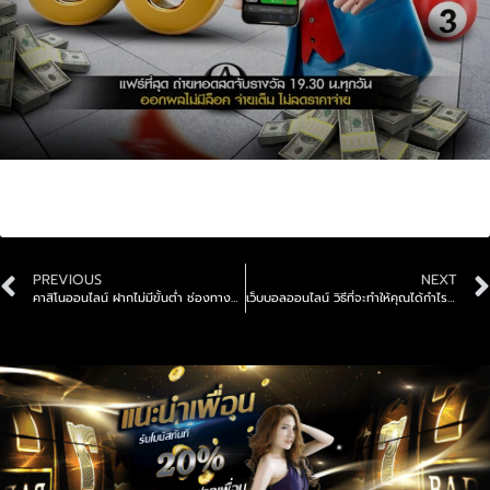
หวย24ออนไลน์
PREVIOUS
NEXT
คาสิโนออนไลน์ ฝากไม่มีขั้นต่ํา ช่องทางที่จะนำคุณเข้ามาสู่เว็บพนันฟุตบอลที่กำลังมาแรง
เว็บบอลออนไลน์ วิธีที่จะทำให้คุณได้กำไรมาอย่างง่ายๆเพียงแค่ไม่กี่ขั้นตอนเท่านั้น