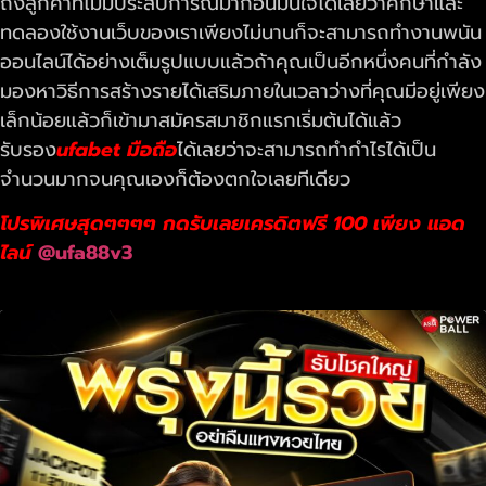
รับรอง
ufabet มือถือ
ได้เลยว่าจะสามารถทำกำไรได้เป็น
จำนวนมากจนคุณเองก็ต้องตกใจเลยทีเดียว
โปรพิเศษสุดๆๆๆๆ กดรับเลยเครดิตฟรี 100 เพียง แอด
ไลน์
@ufa88v3