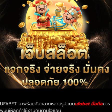
UFABET มาพร้อมกับหลากหลายรูปแบบ
ufabet มือถือ
การ
พนันให้ลูกค้าใช้งานกันตามใจชอบ