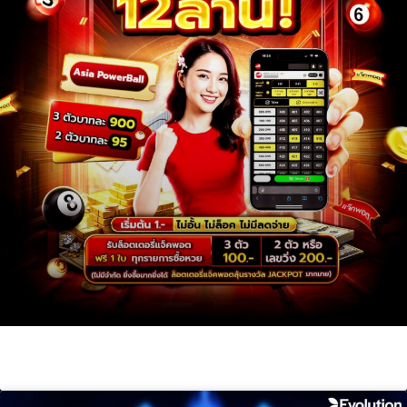
แทงหวยออนไลน์